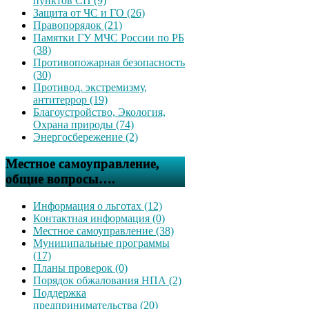
пунктов СП (9)
Защита от ЧС и ГО (26)
Правопорядок (21)
Памятки ГУ МЧС России по РБ
(38)
Противопожарная безопасность
(30)
Противод. экстремизму,
антитеррор (19)
Благоустройство, Экология,
Охрана природы (74)
Энергосбережение (2)
Местное самоуправление,
общие вопросы….
Информация о льготах (12)
Контактная информация (0)
Местное самоуправление (38)
Муниципальные программы
(17)
Планы проверок (0)
Порядок обжалования НПА (2)
Поддержка
предпринимательства (20)