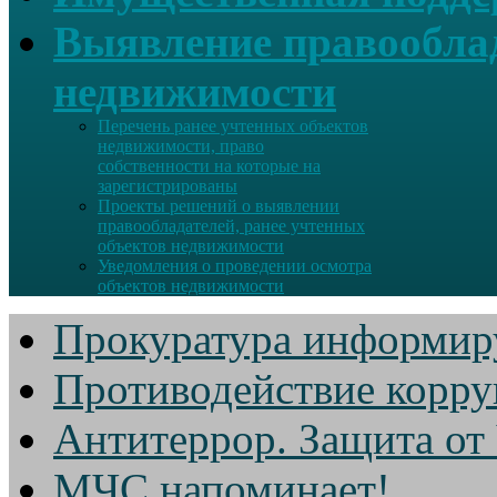
Выявление правооблад
недвижимости
Перечень ранее учтенных объектов
недвижимости, право
собственности на которые на
зарегистрированы
Проекты решений о выявлении
правообладателей, ранее учтенных
объектов недвижимости
Уведомления о проведении осмотра
объектов недвижимости
Прокуратура информир
Противодействие корр
Антитеррор. Защита от
МЧС напоминает!