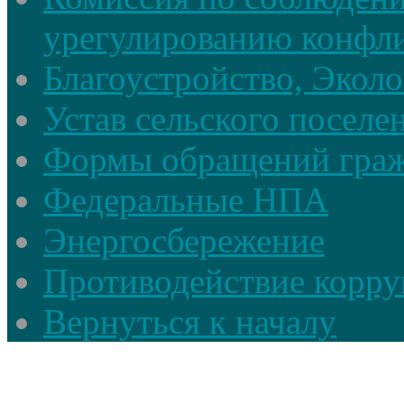
урегулированию конфли
Благоустройство, Экол
Устав сельского поселе
Формы обращений гра
Федеральные НПА
Энергосбережение
Противодействие корруп
Вернуться к началу