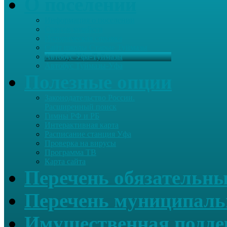
О поселении
Информация о поселении
Список хозяйств
Историческая справка
Сайт школы Старые Туймазы
Автобус Уфа-Туймазы
Автобус Туймазы-Уфа
Полезные опции
Законодательство России.
Расширенный поиск
Гимны РФ и РБ
Интерактивная карта
Расписание станция Уфа
Проверка на вирусы
Программа ТВ
Карта сайта
Перечень обязательны
Перечень муниципаль
Имущественная подде