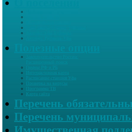
О поселении
Информация о поселении
Список хозяйств
Историческая справка
Сайт школы Старые Туймазы
Автобус Уфа-Туймазы
Автобус Туймазы-Уфа
Полезные опции
Законодательство России.
Расширенный поиск
Гимны РФ и РБ
Интерактивная карта
Расписание станция Уфа
Проверка на вирусы
Программа ТВ
Карта сайта
Перечень обязательны
Перечень муниципаль
Имущественная подде