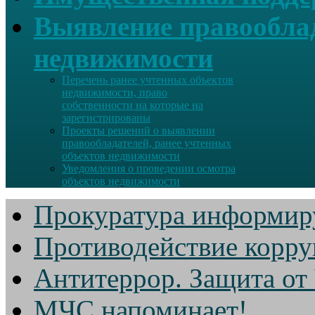
Выявление правооблад
недвижимости
Перечень ранее учтенных объектов
недвижимости, право
собственности на которые на
зарегистрированы
Проекты решений о выявлении
правообладателей, ранее учтенных
объектов недвижимости
Уведомления о проведении осмотра
объектов недвижимости
Прокуратура информир
Противодействие корр
Антитеррор. Защита от
МЧС напоминает!