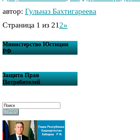
автор:
Гульназ Бахтигареева
Страница 1 из 2
1
2
»
Министерство Юстиции
РФ
Защита Прав
Потребителей
Поиск