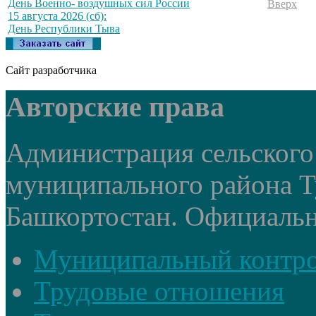
День Военно- воздушных сил России
Вверх
15 августа 2026 (сб):
День Республики Тыва
Сайт разработчика
Авторские права
Администрация сельского
муниципального района Т
Башкортостан. Официальный
Муниципальный контр
Трудовые отношения