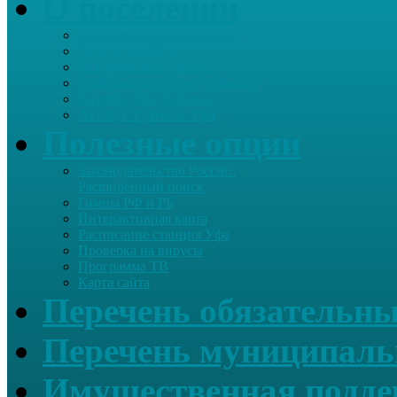
О поселении
Информация о поселении
Список хозяйств
Историческая справка
Сайт школы Старые Туймазы
Автобус Уфа-Туймазы
Автобус Туймазы-Уфа
Полезные опции
Законодательство России.
Расширенный поиск
Гимны РФ и РБ
Интерактивная карта
Расписание станция Уфа
Проверка на вирусы
Программа ТВ
Карта сайта
Перечень обязательны
Перечень муниципаль
Имущественная подде