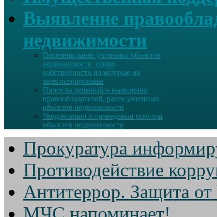
Выявление правооблад
недвижимости
Перечень ранее учтенных объектов
недвижимости, право
собственности на которые на
зарегистрированы
Проекты решений о выявлении
правообладателей, ранее учтенных
объектов недвижимости
Уведомления о проведении осмотра
объектов недвижимости
Прокуратура информир
Противодействие корр
Антитеррор. Защита от
МЧС напоминает!