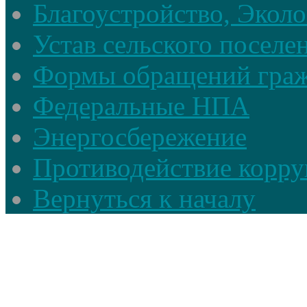
Благоустройство, Экол
Устав сельского поселе
Формы обращений гра
Федеральные НПА
Энергосбережение
Противодействие корруп
Вернуться к началу