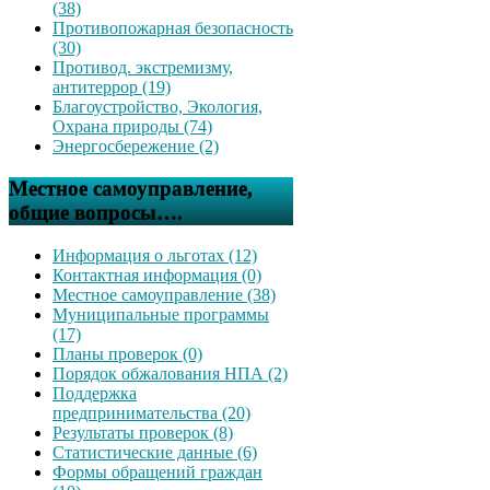
(38)
Противопожарная безопасность
(30)
Противод. экстремизму,
антитеррор (19)
Благоустройство, Экология,
Охрана природы (74)
Энергосбережение (2)
Местное самоуправление,
общие вопросы….
Информация о льготах (12)
Контактная информация (0)
Местное самоуправление (38)
Муниципальные программы
(17)
Планы проверок (0)
Порядок обжалования НПА (2)
Поддержка
предпринимательства (20)
Результаты проверок (8)
Статистические данные (6)
Формы обращений граждан