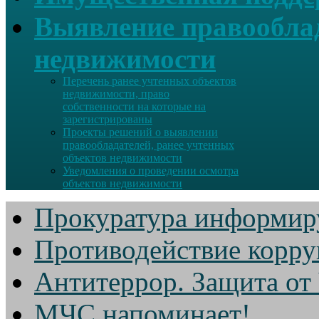
Выявление правооблад
недвижимости
Перечень ранее учтенных объектов
недвижимости, право
собственности на которые на
зарегистрированы
Проекты решений о выявлении
правообладателей, ранее учтенных
объектов недвижимости
Уведомления о проведении осмотра
объектов недвижимости
Прокуратура информир
Противодействие корр
Антитеррор. Защита от
МЧС напоминает!