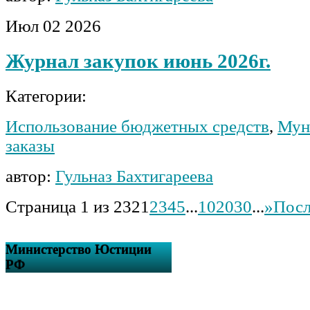
Июл
02
2026
Журнал закупок июнь 2026г.
Категории:
Использование бюджетных средств
,
Мун
заказы
автор:
Гульназ Бахтигареева
Страница 1 из 232
1
2
3
4
5
...
10
20
30
...
»
Посл
Министерство Юстиции
РФ