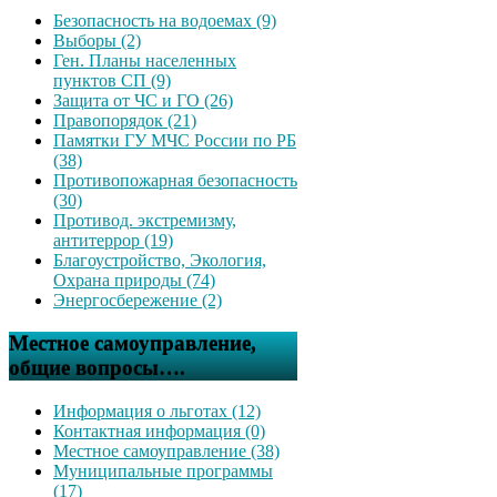
Безопасность на водоемах (9)
Выборы (2)
Ген. Планы населенных
пунктов СП (9)
Защита от ЧС и ГО (26)
Правопорядок (21)
Памятки ГУ МЧС России по РБ
(38)
Противопожарная безопасность
(30)
Противод. экстремизму,
антитеррор (19)
Благоустройство, Экология,
Охрана природы (74)
Энергосбережение (2)
Местное самоуправление,
общие вопросы….
Информация о льготах (12)
Контактная информация (0)
Местное самоуправление (38)
Муниципальные программы
(17)