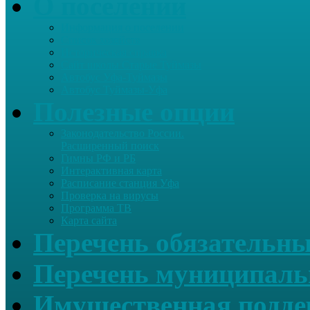
О поселении
Информация о поселении
Список хозяйств
Историческая справка
Сайт школы Старые Туймазы
Автобус Уфа-Туймазы
Автобус Туймазы-Уфа
Полезные опции
Законодательство России.
Расширенный поиск
Гимны РФ и РБ
Интерактивная карта
Расписание станция Уфа
Проверка на вирусы
Программа ТВ
Карта сайта
Перечень обязательны
Перечень муниципаль
Имущественная подде