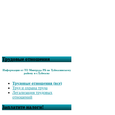
Трудовые отношения
Информация от ТО Минтруда РБ по Туймазинскому
району и г.Туймазы
Трудовые отношения (все)
Труд и охрана труда
Легализация трудовых
отношений
Заплатите налоги!