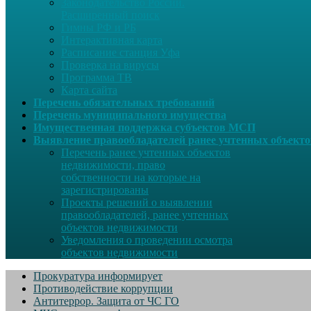
Законодательство России.
Расширенный поиск
Гимны РФ и РБ
Интерактивная карта
Расписание станция Уфа
Проверка на вирусы
Программа ТВ
Карта сайта
Перечень обязательных требований
Перечень муниципального имущества
Имущественная поддержка субъектов МСП
Выявление правообладателей ранее учтенных объект
Перечень ранее учтенных объектов
недвижимости, право
собственности на которые на
зарегистрированы
Проекты решений о выявлении
правообладателей, ранее учтенных
объектов недвижимости
Уведомления о проведении осмотра
объектов недвижимости
Прокуратура информирует
Противодействие коррупции
Антитеррор. Защита от ЧС ГО