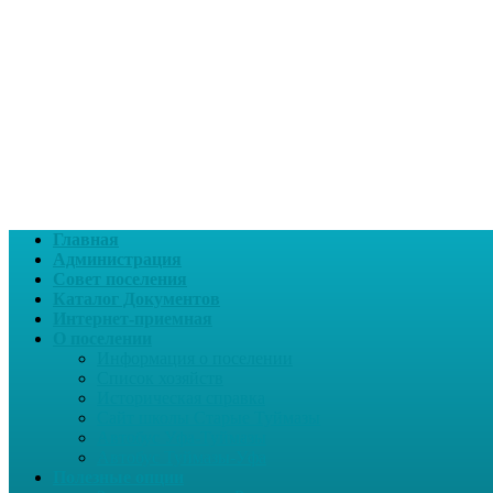
Главная
Администрация
Совет поселения
Каталог Документов
Интернет-приемная
О поселении
Информация о поселении
Список хозяйств
Историческая справка
Сайт школы Старые Туймазы
Автобус Уфа-Туймазы
Автобус Туймазы-Уфа
Полезные опции