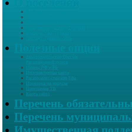
О поселении
Информация о поселении
Список хозяйств
Историческая справка
Сайт школы Старые Туймазы
Автобус Уфа-Туймазы
Автобус Туймазы-Уфа
Полезные опции
Законодательство России.
Расширенный поиск
Гимны РФ и РБ
Интерактивная карта
Расписание станция Уфа
Проверка на вирусы
Программа ТВ
Карта сайта
Перечень обязательны
Перечень муниципаль
Имущественная подде