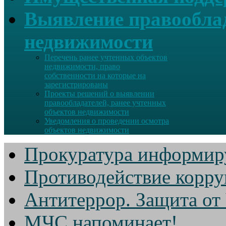
Выявление правооблад
недвижимости
Перечень ранее учтенных объектов
недвижимости, право
собственности на которые на
зарегистрированы
Проекты решений о выявлении
правообладателей, ранее учтенных
объектов недвижимости
Уведомления о проведении осмотра
объектов недвижимости
Прокуратура информир
Противодействие корр
Антитеррор. Защита от
МЧС напоминает!