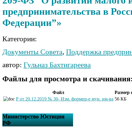
209-ФЗ “О развитии малого и
предпринимательства в Рос
Федерации”»
Категории:
Документы Совета
,
Поддержка предприн
автор:
Гульназ Бахтигареева
Файлы для просмотра и скачивания
Файл
Размер 
Р от 20.12.2019 № 30- Изм. формир-е мун. им-ва
56 КБ
Министерство Юстиции
РФ