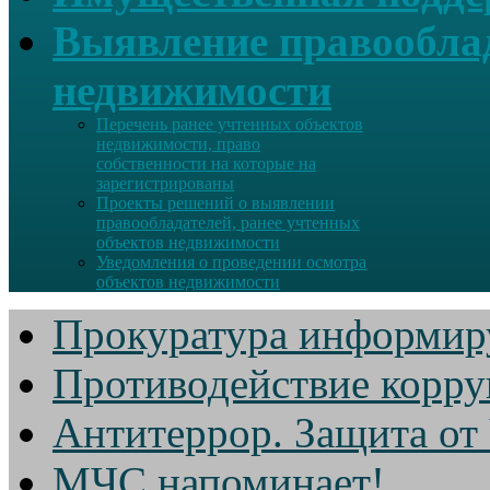
Выявление правооблад
недвижимости
Перечень ранее учтенных объектов
недвижимости, право
собственности на которые на
зарегистрированы
Проекты решений о выявлении
правообладателей, ранее учтенных
объектов недвижимости
Уведомления о проведении осмотра
объектов недвижимости
Прокуратура информир
Противодействие корр
Антитеррор. Защита от
МЧС напоминает!