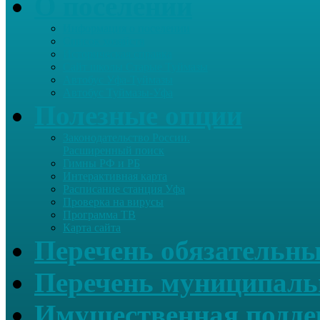
О поселении
Информация о поселении
Список хозяйств
Историческая справка
Сайт школы Старые Туймазы
Автобус Уфа-Туймазы
Автобус Туймазы-Уфа
Полезные опции
Законодательство России.
Расширенный поиск
Гимны РФ и РБ
Интерактивная карта
Расписание станция Уфа
Проверка на вирусы
Программа ТВ
Карта сайта
Перечень обязательны
Перечень муниципаль
Имущественная подде