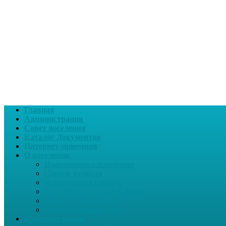
Главная
Администрация
Совет поселения
Каталог Документов
Интернет-приемная
О поселении
Информация о поселении
Список хозяйств
Историческая справка
Сайт школы Старые Туймазы
Автобус Уфа-Туймазы
Автобус Туймазы-Уфа
Полезные опции