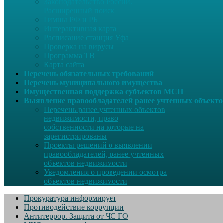
Законодательство России.
Расширенный поиск
Гимны РФ и РБ
Интерактивная карта
Расписание станция Уфа
Проверка на вирусы
Программа ТВ
Карта сайта
Перечень обязательных требований
Перечень муниципального имущества
Имущественная поддержка субъектов МСП
Выявление правообладателей ранее учтенных объект
Перечень ранее учтенных объектов
недвижимости, право
собственности на которые на
зарегистрированы
Проекты решений о выявлении
правообладателей, ранее учтенных
объектов недвижимости
Уведомления о проведении осмотра
объектов недвижимости
Прокуратура информирует
Противодействие коррупции
Антитеррор. Защита от ЧС ГО