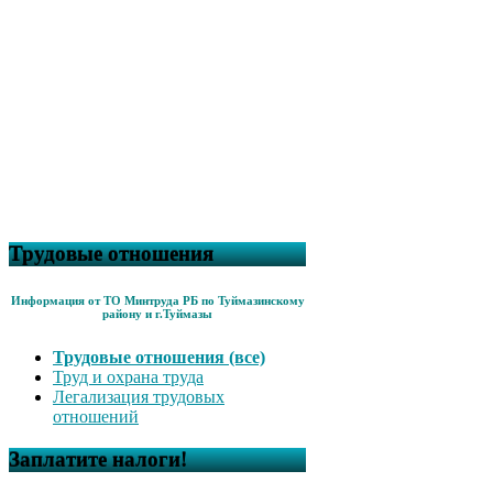
Трудовые отношения
Информация от ТО Минтруда РБ по Туймазинскому
району и г.Туймазы
Трудовые отношения (все)
Труд и охрана труда
Легализация трудовых
отношений
Заплатите налоги!