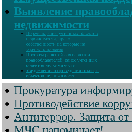
Выявление правооблад
недвижимости
Перечень ранее учтенных объектов
недвижимости, право
собственности на которые на
зарегистрированы
Проекты решений о выявлении
правообладателей, ранее учтенных
объектов недвижимости
Уведомления о проведении осмотра
объектов недвижимости
Прокуратура информир
Противодействие корр
Антитеррор. Защита от
МЧС напоминает!