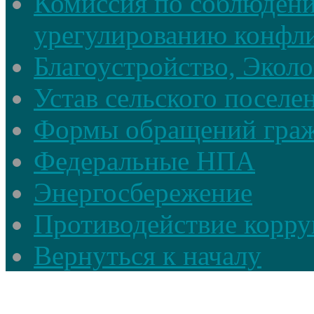
Комиссия по соблюдени
урегулированию конфли
Благоустройство, Экол
Устав сельского поселе
Формы обращений гра
Федеральные НПА
Энергосбережение
Противодействие корруп
Вернуться к началу