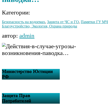
Категории:
Безопасность на водоемах
,
Защита от ЧС и ГО
,
Памятки ГУ МЧ
Благоустройство, Экология, Охрана природы
автор:
admin
Министерство Юстиции
РФ
Защита Прав
Потребителей