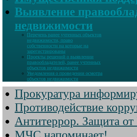
Выявление правооблад
недвижимости
Перечень ранее учтенных объектов
недвижимости, право
собственности на которые на
зарегистрированы
Проекты решений о выявлении
правообладателей, ранее учтенных
объектов недвижимости
Уведомления о проведении осмотра
объектов недвижимости
Прокуратура информир
Противодействие корр
Антитеррор. Защита от
МЧС напоминает!