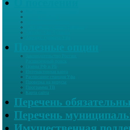
О поселении
Информация о поселении
Список хозяйств
Историческая справка
Сайт школы Старые Туймазы
Автобус Уфа-Туймазы
Автобус Туймазы-Уфа
Полезные опции
Законодательство России.
Расширенный поиск
Гимны РФ и РБ
Интерактивная карта
Расписание станция Уфа
Проверка на вирусы
Программа ТВ
Карта сайта
Перечень обязательны
Перечень муниципаль
Имущественная подде