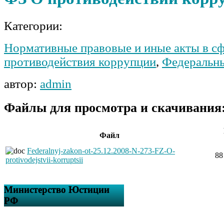
Категории:
Нормативные правовые и иные акты в с
противодействия коррупции
,
Федеральн
автор:
admin
Файлы для просмотра и скачивания
Файл
Federalnyj-zakon-ot-25.12.2008-N-273-FZ-O-
88
protivodejstvii-korruptsii
Министерство Юстиции
РФ