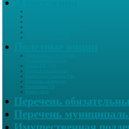
О поселении
Информация о поселении
Список хозяйств
Историческая справка
Сайт школы Старые Туймазы
Автобус Уфа-Туймазы
Автобус Туймазы-Уфа
Полезные опции
Законодательство России.
Расширенный поиск
Гимны РФ и РБ
Интерактивная карта
Расписание станция Уфа
Проверка на вирусы
Программа ТВ
Карта сайта
Перечень обязательны
Перечень муниципаль
Имущественная подде