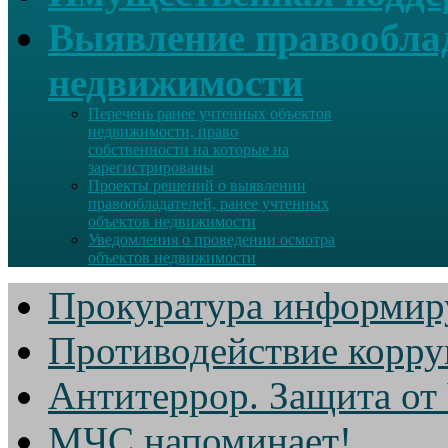
Выявление правооблад
недвижимости
Перечень ранее учтенных объектов
недвижимости, право
собственности на которые на
зарегистрированы
Проекты решений о выявлении
правообладателей, ранее учтенных
объектов недвижимости
Уведомления о проведении осмотра
объектов недвижимости
Прокуратура информир
Противодействие корр
Антитеррор. Защита от
МЧС напоминает!