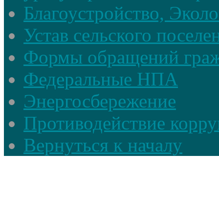
Благоустройство, Экол
Устав сельского поселе
Формы обращений гра
Федеральные НПА
Энергосбережение
Противодействие корруп
Вернуться к началу