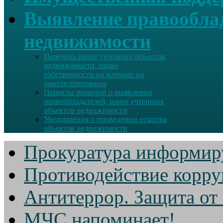
Выявление правооблад
недвижимости
Перечень ранее учтенных объектов
недвижимости, право
собственности на которые на
зарегистрированы
Проекты решений о выявлении
правообладателей, ранее учтенных
объектов недвижимости
Уведомления о проведении осмотра
объектов недвижимости
Прокуратура информир
Противодействие корр
Антитеррор. Защита от
МЧС напоминает!