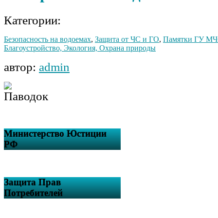
Категории:
Безопасность на водоемах
,
Защита от ЧС и ГО
,
Памятки ГУ МЧ
Благоустройство, Экология, Охрана природы
автор:
admin
Министерство Юстиции
РФ
Защита Прав
Потребителей