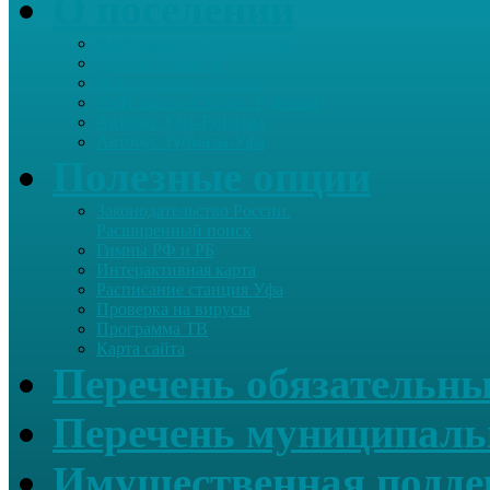
О поселении
Информация о поселении
Список хозяйств
Историческая справка
Сайт школы Старые Туймазы
Автобус Уфа-Туймазы
Автобус Туймазы-Уфа
Полезные опции
Законодательство России.
Расширенный поиск
Гимны РФ и РБ
Интерактивная карта
Расписание станция Уфа
Проверка на вирусы
Программа ТВ
Карта сайта
Перечень обязательны
Перечень муниципаль
Имущественная подде