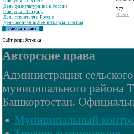
8 августа 2026 (сб):
День физкультурника в России
777
9 августа 2026 (вс):
Вверх
День строителя в России
День окончания Ленинградской битвы
Сайт разработчика
Авторские права
Администрация сельского
муниципального района Т
Башкортостан. Официальный
Муниципальный контр
Трудовые отношения