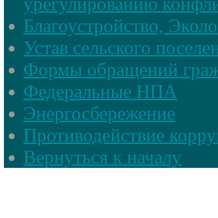
урегулированию конфли
Благоустройство, Экол
Устав сельского поселе
Формы обращений гра
Федеральные НПА
Энергосбережение
Противодействие корруп
Вернуться к началу