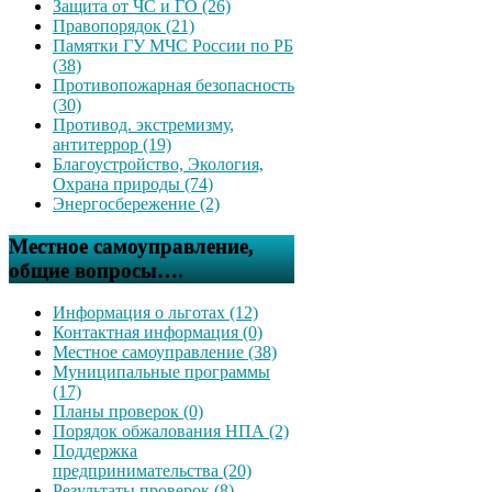
Защита от ЧС и ГО (26)
Правопорядок (21)
Памятки ГУ МЧС России по РБ
(38)
Противопожарная безопасность
(30)
Противод. экстремизму,
антитеррор (19)
Благоустройство, Экология,
Охрана природы (74)
Энергосбережение (2)
Местное самоуправление,
общие вопросы….
Информация о льготах (12)
Контактная информация (0)
Местное самоуправление (38)
Муниципальные программы
(17)
Планы проверок (0)
Порядок обжалования НПА (2)
Поддержка
предпринимательства (20)
Результаты проверок (8)