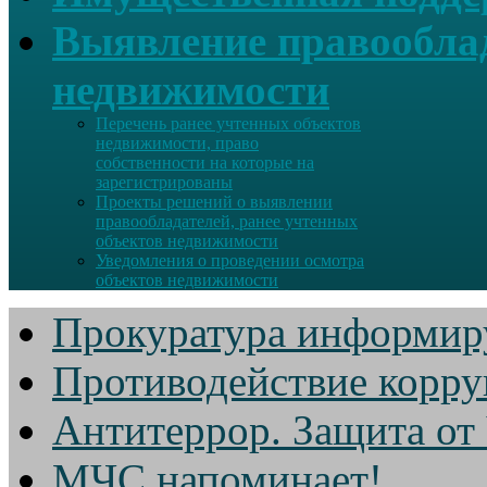
Выявление правооблад
недвижимости
Перечень ранее учтенных объектов
недвижимости, право
собственности на которые на
зарегистрированы
Проекты решений о выявлении
правообладателей, ранее учтенных
объектов недвижимости
Уведомления о проведении осмотра
объектов недвижимости
Прокуратура информир
Противодействие корр
Антитеррор. Защита от
МЧС напоминает!