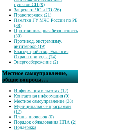
пунктов СП (9)
Защита от ЧС и ГО (26)
Правопорядок (21)
Памятки ГУ МЧС России по РБ
(38)
Противопожарная безопасность
(30)
Противод. экстремизму,
антитеррор (19)
Благоустройство, Экология,
Охрана природы (74)
Энергосбережение (2)
Местное самоуправление,
общие вопросы….
Информация о льготах (12)
Контактная информация (0)
Местное самоуправление (38)
Муниципальные программы
(17)
Планы проверок (0)
Порядок обжалования НПА (2)
Поддержка