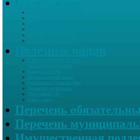
О поселении
Информация о поселении
Список хозяйств
Историческая справка
Сайт школы Старые Туймазы
Автобус Уфа-Туймазы
Автобус Туймазы-Уфа
Полезные опции
Законодательство России.
Расширенный поиск
Гимны РФ и РБ
Интерактивная карта
Расписание станция Уфа
Проверка на вирусы
Программа ТВ
Карта сайта
Перечень обязательны
Перечень муниципаль
Имущественная подде