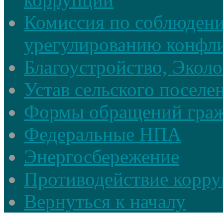
Комиссия по соблюдени
урегулированию конфли
Благоустройство, Экол
Устав сельского поселе
Формы обращений гра
Федеральные НПА
Энергосбережение
Противодействие корруп
Вернуться к началу