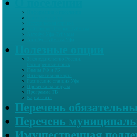
О поселении
Информация о поселении
Список хозяйств
Историческая справка
Сайт школы Старые Туймазы
Автобус Уфа-Туймазы
Автобус Туймазы-Уфа
Полезные опции
Законодательство России.
Расширенный поиск
Гимны РФ и РБ
Интерактивная карта
Расписание станция Уфа
Проверка на вирусы
Программа ТВ
Карта сайта
Перечень обязательны
Перечень муниципаль
Имущественная подде