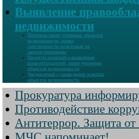
Выявление правооблад
недвижимости
Перечень ранее учтенных объектов
недвижимости, право
собственности на которые на
зарегистрированы
Проекты решений о выявлении
правообладателей, ранее учтенных
объектов недвижимости
Уведомления о проведении осмотра
объектов недвижимости
Прокуратура информир
Противодействие корр
Антитеррор. Защита от
МЧС напоминает!