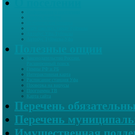
О поселении
Информация о поселении
Список хозяйств
Историческая справка
Сайт школы Старые Туймазы
Автобус Уфа-Туймазы
Автобус Туймазы-Уфа
Полезные опции
Законодательство России.
Расширенный поиск
Гимны РФ и РБ
Интерактивная карта
Расписание станция Уфа
Проверка на вирусы
Программа ТВ
Карта сайта
Перечень обязательны
Перечень муниципаль
Имущественная подде