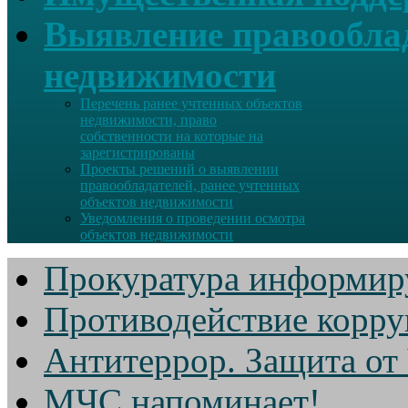
Выявление правооблад
недвижимости
Перечень ранее учтенных объектов
недвижимости, право
собственности на которые на
зарегистрированы
Проекты решений о выявлении
правообладателей, ранее учтенных
объектов недвижимости
Уведомления о проведении осмотра
объектов недвижимости
Прокуратура информир
Противодействие корр
Антитеррор. Защита от
МЧС напоминает!