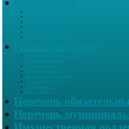
О поселении
Информация о поселении
Список хозяйств
Историческая справка
Сайт школы Старые Туймазы
Автобус Уфа-Туймазы
Автобус Туймазы-Уфа
Полезные опции
Законодательство России.
Расширенный поиск
Гимны РФ и РБ
Интерактивная карта
Расписание станция Уфа
Проверка на вирусы
Программа ТВ
Карта сайта
Перечень обязательны
Перечень муниципаль
Имущественная подде