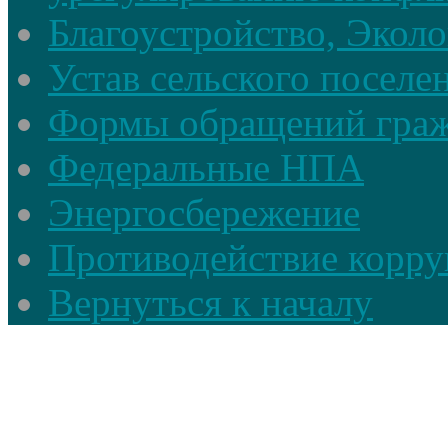
Благоустройство, Экол
Устав сельского поселе
Формы обращений гра
Федеральные НПА
Энергосбережение
Противодействие корруп
Вернуться к началу