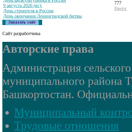
День физкультурника в России
777
9 августа 2026 (вс):
Вверх
День строителя в России
День окончания Ленинградской битвы
Сайт разработчика
Авторские права
Администрация сельского
муниципального района Т
Башкортостан. Официальный
Муниципальный контр
Трудовые отношения