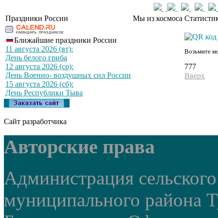
Праздники России
Мы из космоса
Статистик
Ближайшие праздники России
11 августа 2026 (вт):
Возьмите мо
День белого гриба
777
12 августа 2026 (ср):
День Военно- воздушных сил России
Вверх
15 августа 2026 (сб):
День Республики Тыва
Сайт разработчика
Авторские права
Администрация сельского
муниципального района Т