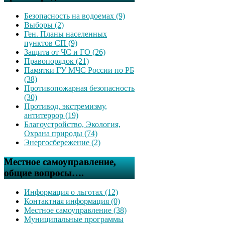
Безопасность на водоемах (9)
Выборы (2)
Ген. Планы населенных
пунктов СП (9)
Защита от ЧС и ГО (26)
Правопорядок (21)
Памятки ГУ МЧС России по РБ
(38)
Противопожарная безопасность
(30)
Противод. экстремизму,
антитеррор (19)
Благоустройство, Экология,
Охрана природы (74)
Энергосбережение (2)
Местное самоуправление,
общие вопросы….
Информация о льготах (12)
Контактная информация (0)
Местное самоуправление (38)
Муниципальные программы