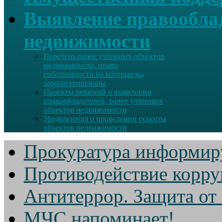
Выявление правооблад
недвижимости
Перечень ранее учтенных объектов
недвижимости, право
собственности на которые на
зарегистрированы
Проекты решений о выявлении
правообладателей, ранее учтенных
объектов недвижимости
Уведомления о проведении осмотра
объектов недвижимости
Прокуратура информир
Противодействие корр
Антитеррор. Защита от
МЧС напоминает!