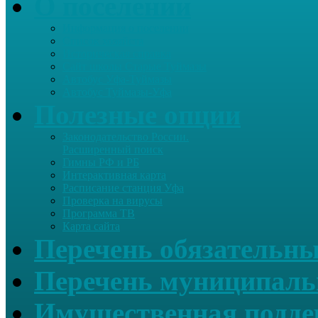
О поселении
Информация о поселении
Список хозяйств
Историческая справка
Сайт школы Старые Туймазы
Автобус Уфа-Туймазы
Автобус Туймазы-Уфа
Полезные опции
Законодательство России.
Расширенный поиск
Гимны РФ и РБ
Интерактивная карта
Расписание станция Уфа
Проверка на вирусы
Программа ТВ
Карта сайта
Перечень обязательны
Перечень муниципаль
Имущественная подде