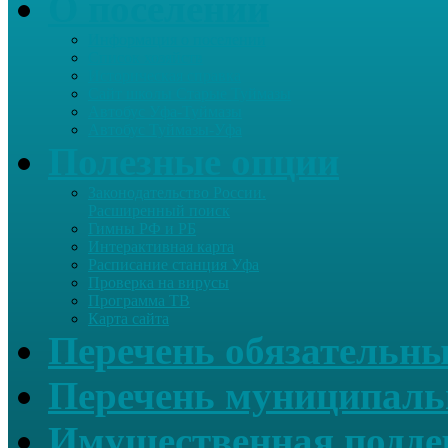
О поселении
Информация о поселении
Список хозяйств
Историческая справка
Сайт школы Старые Туймазы
Автобус Уфа-Туймазы
Автобус Туймазы-Уфа
Полезные опции
Законодательство России.
Расширенный поиск
Гимны РФ и РБ
Интерактивная карта
Расписание станция Уфа
Проверка на вирусы
Программа ТВ
Карта сайта
Перечень обязательны
Перечень муниципаль
Имущественная подде