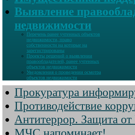
Выявление правооблад
недвижимости
Перечень ранее учтенных объектов
недвижимости, право
собственности на которые на
зарегистрированы
Проекты решений о выявлении
правообладателей, ранее учтенных
объектов недвижимости
Уведомления о проведении осмотра
объектов недвижимости
Прокуратура информир
Противодействие корр
Антитеррор. Защита от
МЧС напоминает!