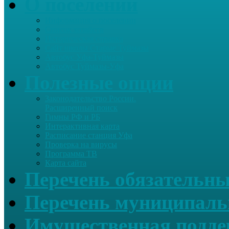
О поселении
Информация о поселении
Список хозяйств
Историческая справка
Сайт школы Старые Туймазы
Автобус Уфа-Туймазы
Автобус Туймазы-Уфа
Полезные опции
Законодательство России.
Расширенный поиск
Гимны РФ и РБ
Интерактивная карта
Расписание станция Уфа
Проверка на вирусы
Программа ТВ
Карта сайта
Перечень обязательны
Перечень муниципаль
Имущественная подде