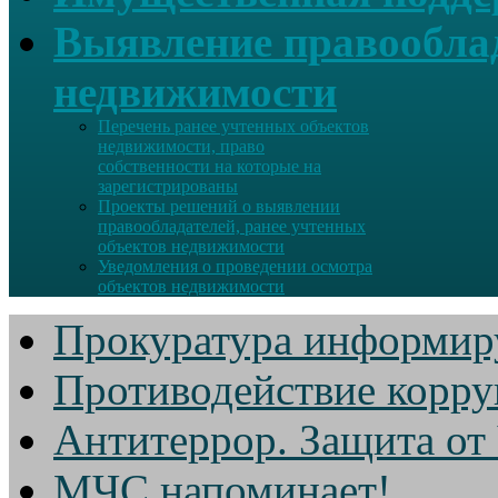
Выявление правооблад
недвижимости
Перечень ранее учтенных объектов
недвижимости, право
собственности на которые на
зарегистрированы
Проекты решений о выявлении
правообладателей, ранее учтенных
объектов недвижимости
Уведомления о проведении осмотра
объектов недвижимости
Прокуратура информир
Противодействие корр
Антитеррор. Защита от
МЧС напоминает!