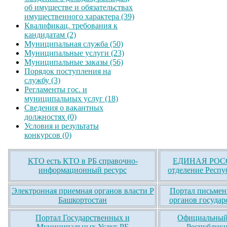
об имуществе и обязательствах
имущественного характера (39)
Квалификац. требования к
кандидатам (2)
Муниципальная служба (50)
Муниципальные услуги (23)
Муниципальные заказы (56)
Порядок поступления на
службу (3)
Регламенты гос. и
муниципальных услуг (18)
Сведения о вакантных
должностях (0)
Условия и результаты
конкурсов (0)
КТО есть КТО в РБ справочно-
ЕДИНАЯ РОСС
информационный ресурс
отделение Респу
Электронная приемная органов власти Р
Портал письмен
Башкортостан
органов государ
Портал Государственных и
Официальный 
Муниципальных Услуг РБ
Республики