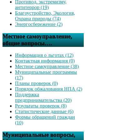
Противод. экстремизму,
антитеррор (19)
Благоустройство, Экология,
Охрана природы (74)
Энергосбережение (2)
Местное самоуправление,
общие вопросы….
Информация о льготах (12)
Контактная информация (0)
Местное самоуправление (38)
Муниципальные программы
(17)
Планы проверок (0)
Порядок обжалования НПА (2)
Поддержка
предпринимательства (20)
Результаты проверок (8)
Статистические данные (6)
Формы обращений граждан
(10)
Муниципальные вопросы,