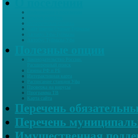
О поселении
Информация о поселении
Список хозяйств
Историческая справка
Сайт школы Старые Туймазы
Автобус Уфа-Туймазы
Автобус Туймазы-Уфа
Полезные опции
Законодательство России.
Расширенный поиск
Гимны РФ и РБ
Интерактивная карта
Расписание станция Уфа
Проверка на вирусы
Программа ТВ
Карта сайта
Перечень обязательны
Перечень муниципаль
Имущественная подде