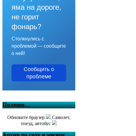
яма на дороге,
не горит
фонарь?
Столкнулись с
проблемой — сообщите
о ней!
Сообщить о
проблеме
Полезно…
Обновите браузер
Самолет,
поезд, автобус
Архив по году и месяцу