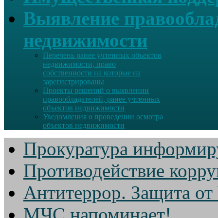
Выявление правооблад
недвижимости
Перечень ранее учтенных объектов
недвижимости, право
собственности на которые на
зарегистрированы
Проекты решений о выявлении
правообладателей, ранее учтенных
объектов недвижимости
Уведомления о проведении осмотра
объектов недвижимости
Прокуратура информир
Противодействие корр
Антитеррор. Защита от
МЧС напоминает!