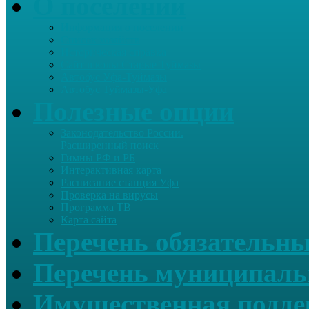
О поселении
Информация о поселении
Список хозяйств
Историческая справка
Сайт школы Старые Туймазы
Автобус Уфа-Туймазы
Автобус Туймазы-Уфа
Полезные опции
Законодательство России.
Расширенный поиск
Гимны РФ и РБ
Интерактивная карта
Расписание станция Уфа
Проверка на вирусы
Программа ТВ
Карта сайта
Перечень обязательны
Перечень муниципаль
Имущественная подде