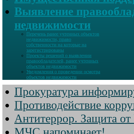
Выявление правооблад
недвижимости
Перечень ранее учтенных объектов
недвижимости, право
собственности на которые на
зарегистрированы
Проекты решений о выявлении
правообладателей, ранее учтенных
объектов недвижимости
Уведомления о проведении осмотра
объектов недвижимости
Прокуратура информир
Противодействие корр
Антитеррор. Защита от
МЧС напоминает!