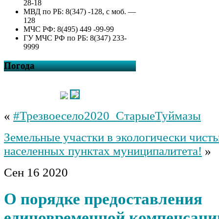
28-18
МВД по РБ: 8(347) -128, с моб. —
128
МЧС РФ: 8(495) 449 -99-99
ГУ МЧС РФ по РБ: 8(347) 233-
9999
Погода
«
#Трезвоесело2020_СтарыеТуймазы
Земельные участки в экологически чист
населенных пунктах муниципалитета!
»
Сен
16
2020
О порядке предоставления
единовременной компенсаци