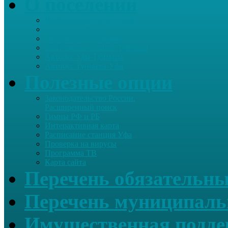
О поселении
Информация о поселении
Список хозяйств
Историческая справка
Сайт школы Старые Туймазы
Автобус Уфа-Туймазы
Автобус Туймазы-Уфа
Полезные опции
Законодательство России.
Расширенный поиск
Гимны РФ и РБ
Интерактивная карта
Расписание станция Уфа
Проверка на вирусы
Программа ТВ
Карта сайта
Перечень обязательны
Перечень муниципаль
Имущественная подде