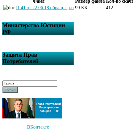
Файл
Размер файла
Кол-во скач
П 41 от 22.06.18 обращ. гр-н
99 КБ
412
Министерство Юстиции
РФ
Защита Прав
Потребителей
Поиск
ВКонтакте