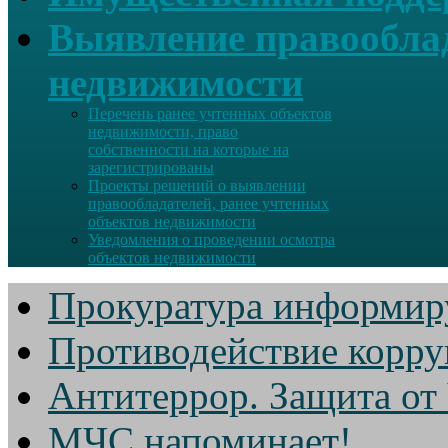
Выявление правооблад
недвижимости
Перечень ранее учтенных объектов
недвижимости, право
собственности на которые на
зарегистрированы
Проекты решений о выявлении
правообладателей, ранее учтенных
объектов недвижимости
Уведомления о проведении осмотра
объектов недвижимости
Прокуратура информир
Противодействие корр
Антитеррор. Защита от
МЧС напоминает!