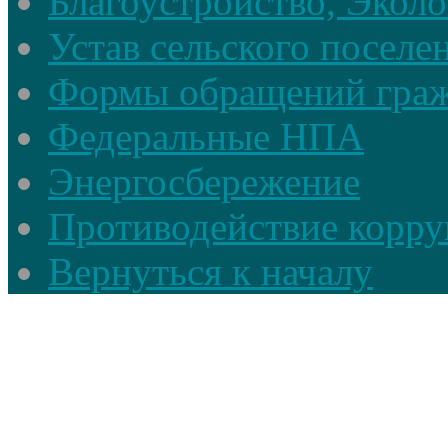
Благоустройство, Экол
Устав сельского поселе
Формы обращений гра
Федеральные НПА
Энергосбережение
Противодействие корруп
Вернуться к началу