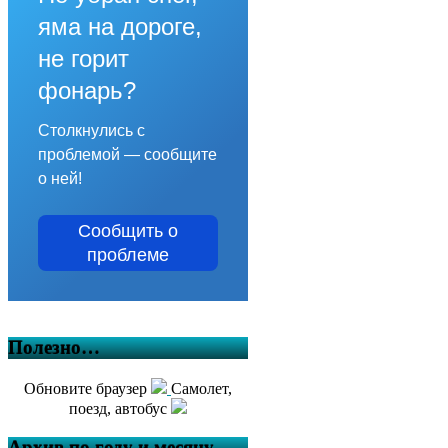
яма на дороге,
не горит
фонарь?
Столкнулись с
проблемой — сообщите
о ней!
Сообщить о
проблеме
Полезно…
Обновите браузер
Самолет,
поезд, автобус
Архив по году и месяцу