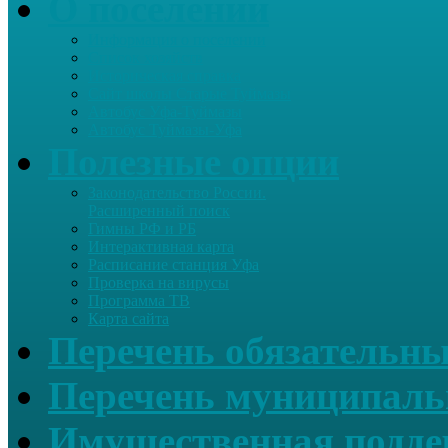
О поселении
Информация о поселении
Список хозяйств
Историческая справка
Сайт школы Старые Туймазы
Автобус Уфа-Туймазы
Автобус Туймазы-Уфа
Полезные опции
Законодательство России.
Расширенный поиск
Гимны РФ и РБ
Интерактивная карта
Расписание станция Уфа
Проверка на вирусы
Программа ТВ
Карта сайта
Перечень обязательны
Перечень муниципаль
Имущественная подде