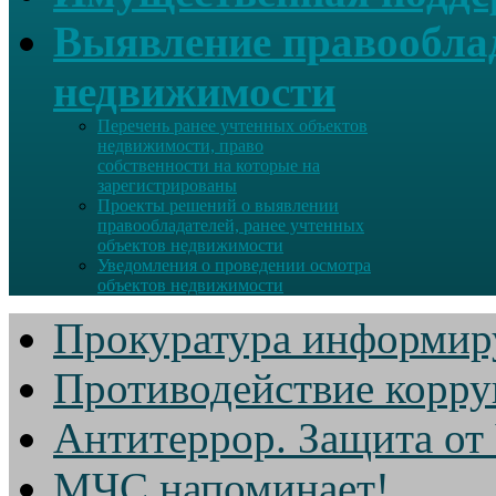
Выявление правооблад
недвижимости
Перечень ранее учтенных объектов
недвижимости, право
собственности на которые на
зарегистрированы
Проекты решений о выявлении
правообладателей, ранее учтенных
объектов недвижимости
Уведомления о проведении осмотра
объектов недвижимости
Прокуратура информир
Противодействие корр
Антитеррор. Защита от
МЧС напоминает!