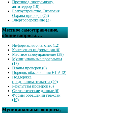
Противод. экстремизму,
антитеррор (19)
Благоустройство, Экология,
Охрана природы (74)
Энергосбережение (2)
Местное самоуправление,
общие вопросы….
Информация о льготах (12)
Контактная информация (0)
Местное самоуправление (38)
Муниципальные программы
(17)
Планы проверок (0)
Порядок обжалования НПА (2)
Поддержка
предпринимательства (20)
Результаты проверок (8)
Статистические данные (6)
Формы обращений граждан
(10)
Муниципальные вопросы,