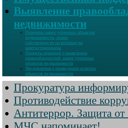
Выявление правооблад
недвижимости
Перечень ранее учтенных объектов
недвижимости, право
собственности на которые на
зарегистрированы
Проекты решений о выявлении
правообладателей, ранее учтенных
объектов недвижимости
Уведомления о проведении осмотра
объектов недвижимости
Прокуратура информир
Противодействие корр
Антитеррор. Защита от
МЧС напоминает!