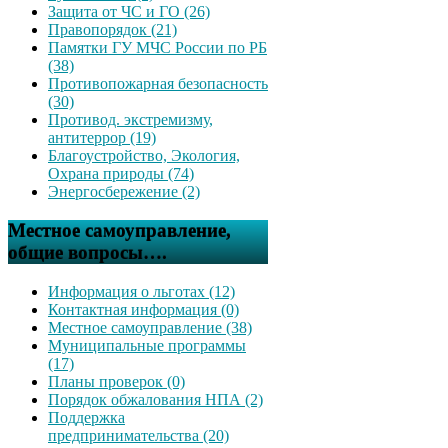
Защита от ЧС и ГО (26)
Правопорядок (21)
Памятки ГУ МЧС России по РБ
(38)
Противопожарная безопасность
(30)
Противод. экстремизму,
антитеррор (19)
Благоустройство, Экология,
Охрана природы (74)
Энергосбережение (2)
Местное самоуправление,
общие вопросы….
Информация о льготах (12)
Контактная информация (0)
Местное самоуправление (38)
Муниципальные программы
(17)
Планы проверок (0)
Порядок обжалования НПА (2)
Поддержка
предпринимательства (20)