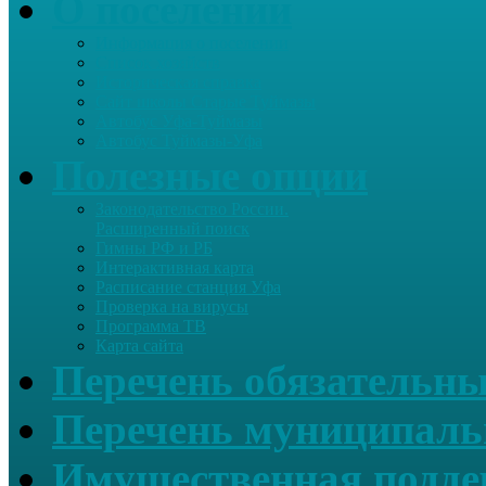
О поселении
Информация о поселении
Список хозяйств
Историческая справка
Сайт школы Старые Туймазы
Автобус Уфа-Туймазы
Автобус Туймазы-Уфа
Полезные опции
Законодательство России.
Расширенный поиск
Гимны РФ и РБ
Интерактивная карта
Расписание станция Уфа
Проверка на вирусы
Программа ТВ
Карта сайта
Перечень обязательны
Перечень муниципаль
Имущественная подде