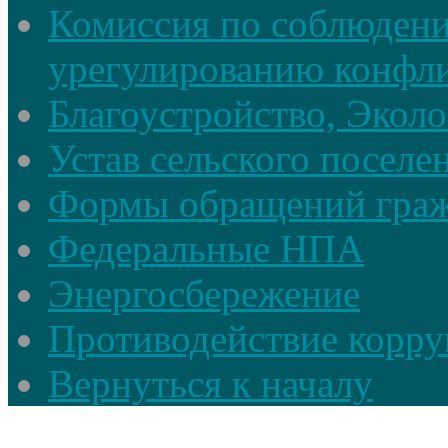
Комиссия по соблюдени
урегулированию конфли
Благоустройство, Экол
Устав сельского поселе
Формы обращений гра
Федеральные НПА
Энергосбережение
Противодействие корруп
Вернуться к началу