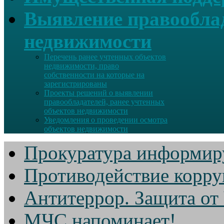
Выявление правооблад
недвижимости
Перечень ранее учтенных объектов
недвижимости, право
собственности на которые на
зарегистрированы
Проекты решений о выявлении
правообладателей, ранее учтенных
объектов недвижимости
Уведомления о проведении осмотра
объектов недвижимости
Прокуратура информир
Противодействие корр
Антитеррор. Защита от
МЧС напоминает!