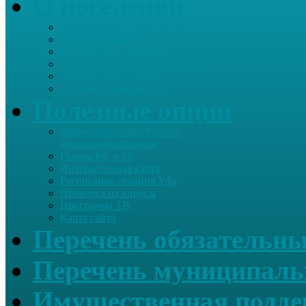
О поселении
Информация о поселении
Список хозяйств
Историческая справка
Сайт школы Старые Туймазы
Автобус Уфа-Туймазы
Автобус Туймазы-Уфа
Полезные опции
Законодательство России.
Расширенный поиск
Гимны РФ и РБ
Интерактивная карта
Расписание станция Уфа
Проверка на вирусы
Программа ТВ
Карта сайта
Перечень обязательны
Перечень муниципаль
Имущественная подде