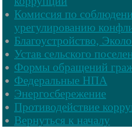
коррупции
Комиссия по соблюдени
урегулированию конфли
Благоустройство, Экол
Устав сельского поселе
Формы обращений гра
Федеральные НПА
Энергосбережение
Противодействие корруп
Вернуться к началу