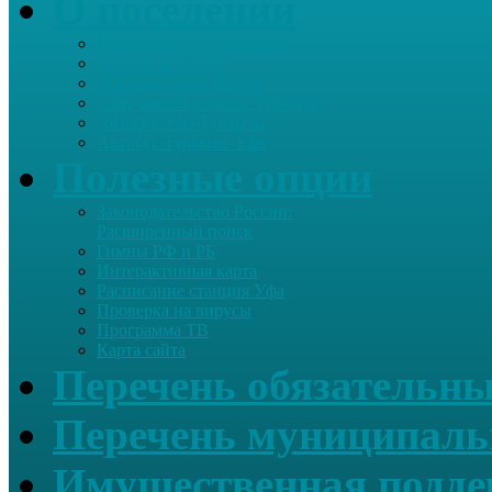
О поселении
Информация о поселении
Список хозяйств
Историческая справка
Сайт школы Старые Туймазы
Автобус Уфа-Туймазы
Автобус Туймазы-Уфа
Полезные опции
Законодательство России.
Расширенный поиск
Гимны РФ и РБ
Интерактивная карта
Расписание станция Уфа
Проверка на вирусы
Программа ТВ
Карта сайта
Перечень обязательны
Перечень муниципаль
Имущественная подде