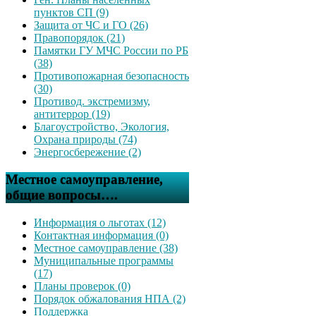
пунктов СП (9)
Защита от ЧС и ГО (26)
Правопорядок (21)
Памятки ГУ МЧС России по РБ
(38)
Противопожарная безопасность
(30)
Противод. экстремизму,
антитеррор (19)
Благоустройство, Экология,
Охрана природы (74)
Энергосбережение (2)
Местное самоуправление,
общие вопросы….
Информация о льготах (12)
Контактная информация (0)
Местное самоуправление (38)
Муниципальные программы
(17)
Планы проверок (0)
Порядок обжалования НПА (2)
Поддержка