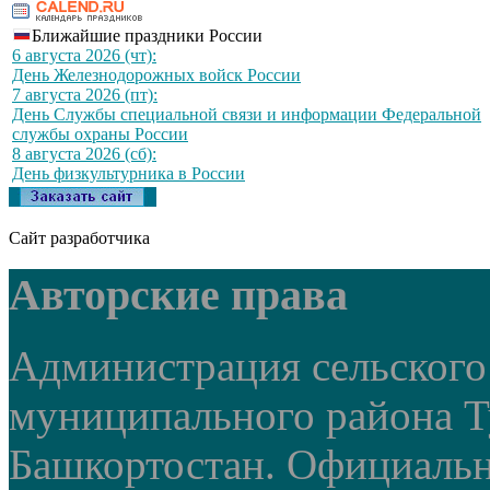
Ближайшие праздники России
6 августа 2026 (чт):
День Железнодорожных войск России
7 августа 2026 (пт):
День Службы специальной связи и информации Федеральной
службы охраны России
8 августа 2026 (сб):
День физкультурника в России
Сайт разработчика
Авторские права
Администрация сельского
муниципального района Т
Башкортостан. Официальный