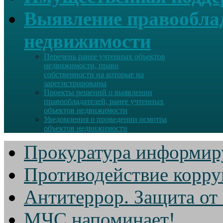
Выявление правооблад
недвижимости
Перечень ранее учтенных объектов
недвижимости, право
собственности на которые на
зарегистрированы
Проекты решений о выявлении
правообладателей, ранее учтенных
объектов недвижимости
Уведомления о проведении осмотра
объектов недвижимости
Прокуратура информир
Противодействие корр
Антитеррор. Защита от
МЧС напоминает!