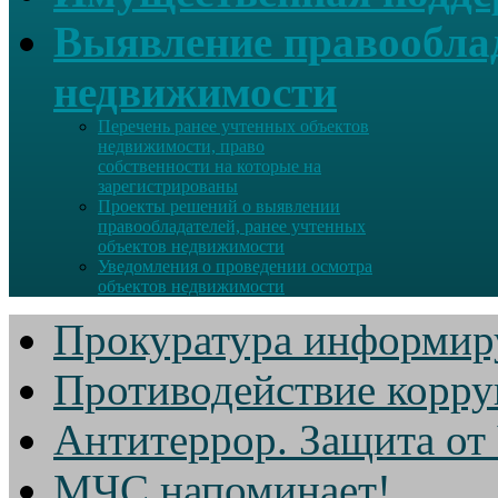
Выявление правооблад
недвижимости
Перечень ранее учтенных объектов
недвижимости, право
собственности на которые на
зарегистрированы
Проекты решений о выявлении
правообладателей, ранее учтенных
объектов недвижимости
Уведомления о проведении осмотра
объектов недвижимости
Прокуратура информир
Противодействие корр
Антитеррор. Защита от
МЧС напоминает!