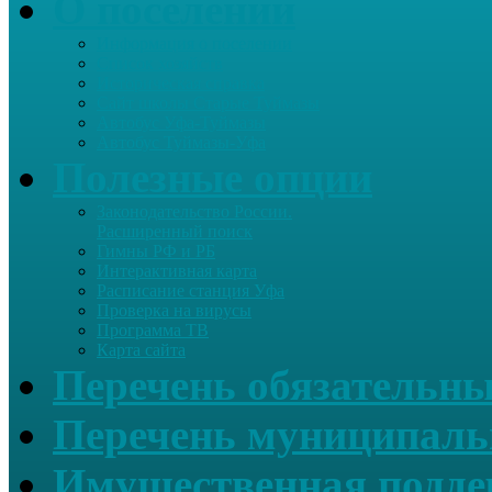
О поселении
Информация о поселении
Список хозяйств
Историческая справка
Сайт школы Старые Туймазы
Автобус Уфа-Туймазы
Автобус Туймазы-Уфа
Полезные опции
Законодательство России.
Расширенный поиск
Гимны РФ и РБ
Интерактивная карта
Расписание станция Уфа
Проверка на вирусы
Программа ТВ
Карта сайта
Перечень обязательны
Перечень муниципаль
Имущественная подде