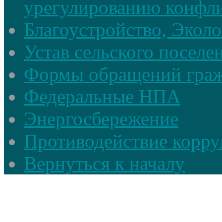
урегулированию конфли
Благоустройство, Экол
Устав сельского поселе
Формы обращений гра
Федеральные НПА
Энергосбережение
Противодействие корруп
Вернуться к началу