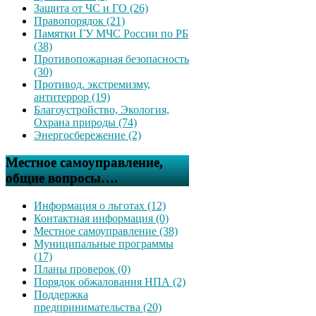
Защита от ЧС и ГО (26)
Правопорядок (21)
Памятки ГУ МЧС России по РБ
(38)
Противопожарная безопасность
(30)
Противод. экстремизму,
антитеррор (19)
Благоустройство, Экология,
Охрана природы (74)
Энергосбережение (2)
Местное самоуправление,
общие вопросы….
Информация о льготах (12)
Контактная информация (0)
Местное самоуправление (38)
Муниципальные программы
(17)
Планы проверок (0)
Порядок обжалования НПА (2)
Поддержка
предпринимательства (20)