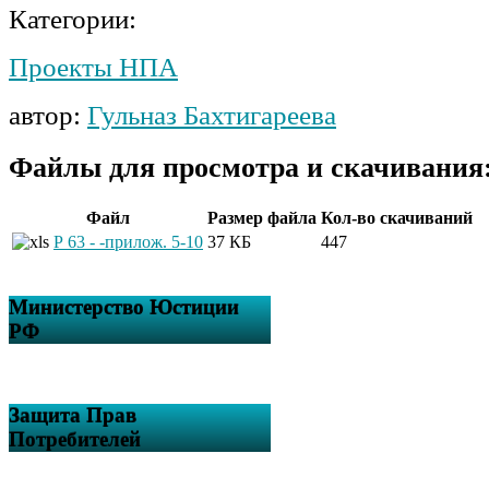
Категории:
Проекты НПА
автор:
Гульназ Бахтигареева
Файлы для просмотра и скачивания
Файл
Размер файла
Кол-во скачиваний
Р 63 - -прилож. 5-10
37 КБ
447
Министерство Юстиции
РФ
Защита Прав
Потребителей