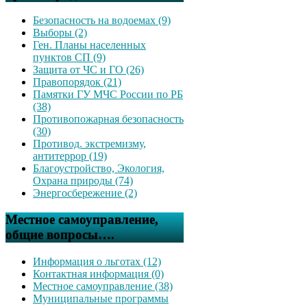
Безопасность на водоемах (9)
Выборы (2)
Ген. Планы населенных
пунктов СП (9)
Защита от ЧС и ГО (26)
Правопорядок (21)
Памятки ГУ МЧС России по РБ
(38)
Противопожарная безопасность
(30)
Противод. экстремизму,
антитеррор (19)
Благоустройство, Экология,
Охрана природы (74)
Энергосбережение (2)
Местное самоуправление,
общие вопросы….
Информация о льготах (12)
Контактная информация (0)
Местное самоуправление (38)
Муниципальные программы