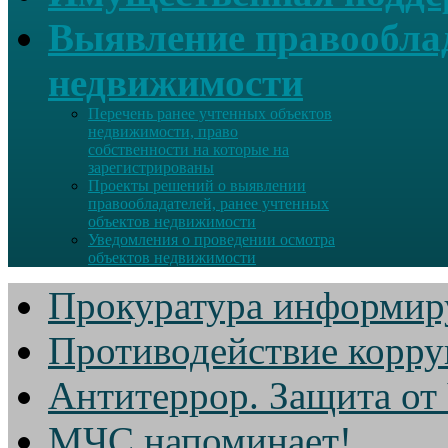
Выявление правооблад
недвижимости
Перечень ранее учтенных объектов
недвижимости, право
собственности на которые на
зарегистрированы
Проекты решений о выявлении
правообладателей, ранее учтенных
объектов недвижимости
Уведомления о проведении осмотра
объектов недвижимости
Прокуратура информир
Противодействие корр
Антитеррор. Защита от
МЧС напоминает!