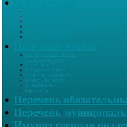
О поселении
Информация о поселении
Список хозяйств
Историческая справка
Сайт школы Старые Туймазы
Автобус Уфа-Туймазы
Автобус Туймазы-Уфа
Полезные опции
Законодательство России.
Расширенный поиск
Гимны РФ и РБ
Интерактивная карта
Расписание станция Уфа
Проверка на вирусы
Программа ТВ
Карта сайта
Перечень обязательны
Перечень муниципаль
Имущественная подде