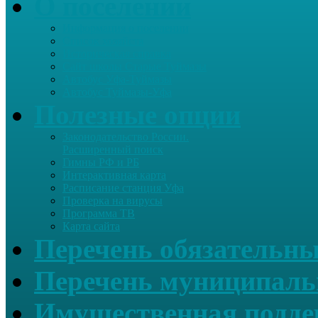
О поселении
Информация о поселении
Список хозяйств
Историческая справка
Сайт школы Старые Туймазы
Автобус Уфа-Туймазы
Автобус Туймазы-Уфа
Полезные опции
Законодательство России.
Расширенный поиск
Гимны РФ и РБ
Интерактивная карта
Расписание станция Уфа
Проверка на вирусы
Программа ТВ
Карта сайта
Перечень обязательны
Перечень муниципаль
Имущественная подде