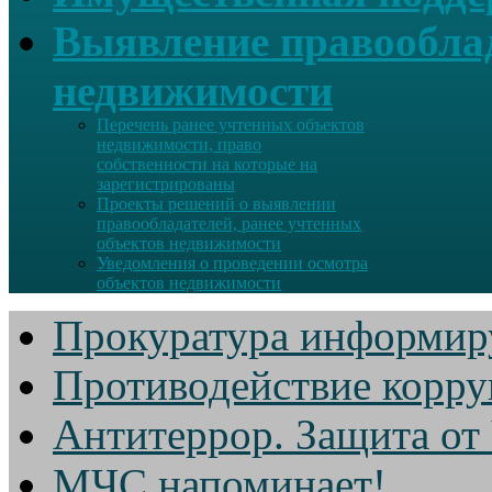
Выявление правооблад
недвижимости
Перечень ранее учтенных объектов
недвижимости, право
собственности на которые на
зарегистрированы
Проекты решений о выявлении
правообладателей, ранее учтенных
объектов недвижимости
Уведомления о проведении осмотра
объектов недвижимости
Прокуратура информир
Противодействие корр
Антитеррор. Защита от
МЧС напоминает!