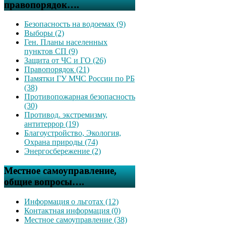
правопорядок….
Безопасность на водоемах (9)
Выборы (2)
Ген. Планы населенных
пунктов СП (9)
Защита от ЧС и ГО (26)
Правопорядок (21)
Памятки ГУ МЧС России по РБ
(38)
Противопожарная безопасность
(30)
Противод. экстремизму,
антитеррор (19)
Благоустройство, Экология,
Охрана природы (74)
Энергосбережение (2)
Местное самоуправление,
общие вопросы….
Информация о льготах (12)
Контактная информация (0)
Местное самоуправление (38)