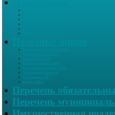
О поселении
Информация о поселении
Список хозяйств
Историческая справка
Сайт школы Старые Туймазы
Автобус Уфа-Туймазы
Автобус Туймазы-Уфа
Полезные опции
Законодательство России.
Расширенный поиск
Гимны РФ и РБ
Интерактивная карта
Расписание станция Уфа
Проверка на вирусы
Программа ТВ
Карта сайта
Перечень обязательны
Перечень муниципаль
Имущественная подде