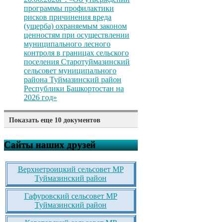
программы профилактики
рисков причинения вреда
(ущерба) охраняемым законом
ценностям при осуществлении
муниципального лесного
контроля в границах сельского
поселения Старотуймазинский
сельсовет муниципального
района Туймазинский район
Республики Башкортостан на
2026 год»
Показать еще 10 документов
Постановление №35 от
26.06.2026г. «Об утверждении
Сайты наших друзей
программы профилактики
рисков причинения вреда
(ущерба) охраняемым законом
Верхнетроицкий сельсовет МР
ценностям при
Туймазинский район
осуществлении
муниципального земельного
Гафуровский сельсовет МР
контроля в границах
Туймазинский район
сельского поселения
Старотуймазинский сельсовет