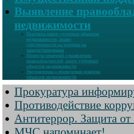
Выявление правооблад
недвижимости
Перечень ранее учтенных объектов
недвижимости, право
собственности на которые на
зарегистрированы
Проекты решений о выявлении
правообладателей, ранее учтенных
объектов недвижимости
Уведомления о проведении осмотра
объектов недвижимости
Прокуратура информир
Противодействие корр
Антитеррор. Защита от
МЧС напоминает!