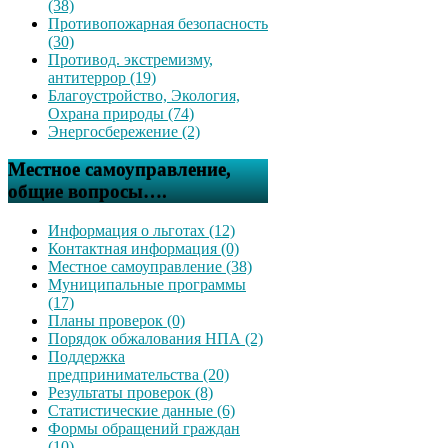
(38)
Противопожарная безопасность
(30)
Противод. экстремизму,
антитеррор (19)
Благоустройство, Экология,
Охрана природы (74)
Энергосбережение (2)
Местное самоуправление,
общие вопросы….
Информация о льготах (12)
Контактная информация (0)
Местное самоуправление (38)
Муниципальные программы
(17)
Планы проверок (0)
Порядок обжалования НПА (2)
Поддержка
предпринимательства (20)
Результаты проверок (8)
Статистические данные (6)
Формы обращений граждан
(10)