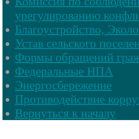
Комиссия по соблюдени
урегулированию конфли
Благоустройство, Экол
Устав сельского поселе
Формы обращений гра
Федеральные НПА
Энергосбережение
Противодействие корруп
Вернуться к началу