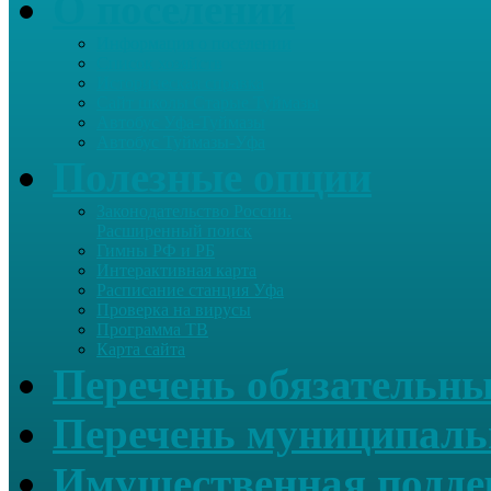
О поселении
Информация о поселении
Список хозяйств
Историческая справка
Сайт школы Старые Туймазы
Автобус Уфа-Туймазы
Автобус Туймазы-Уфа
Полезные опции
Законодательство России.
Расширенный поиск
Гимны РФ и РБ
Интерактивная карта
Расписание станция Уфа
Проверка на вирусы
Программа ТВ
Карта сайта
Перечень обязательны
Перечень муниципаль
Имущественная подде