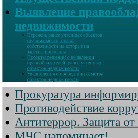
Выявление правооблад
недвижимости
Перечень ранее учтенных объектов
недвижимости, право
собственности на которые на
зарегистрированы
Проекты решений о выявлении
правообладателей, ранее учтенных
объектов недвижимости
Уведомления о проведении осмотра
объектов недвижимости
Прокуратура информир
Противодействие корр
Антитеррор. Защита от
МЧС напоминает!