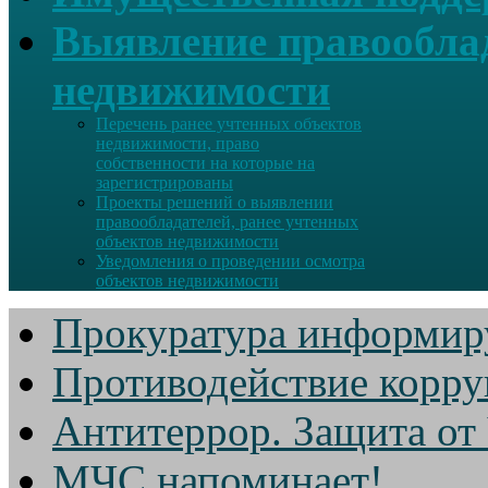
Выявление правооблад
недвижимости
Перечень ранее учтенных объектов
недвижимости, право
собственности на которые на
зарегистрированы
Проекты решений о выявлении
правообладателей, ранее учтенных
объектов недвижимости
Уведомления о проведении осмотра
объектов недвижимости
Прокуратура информир
Противодействие корр
Антитеррор. Защита от
МЧС напоминает!