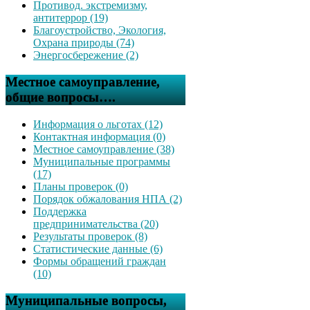
Противод. экстремизму,
антитеррор (19)
Благоустройство, Экология,
Охрана природы (74)
Энергосбережение (2)
Местное самоуправление,
общие вопросы….
Информация о льготах (12)
Контактная информация (0)
Местное самоуправление (38)
Муниципальные программы
(17)
Планы проверок (0)
Порядок обжалования НПА (2)
Поддержка
предпринимательства (20)
Результаты проверок (8)
Статистические данные (6)
Формы обращений граждан
(10)
Муниципальные вопросы,