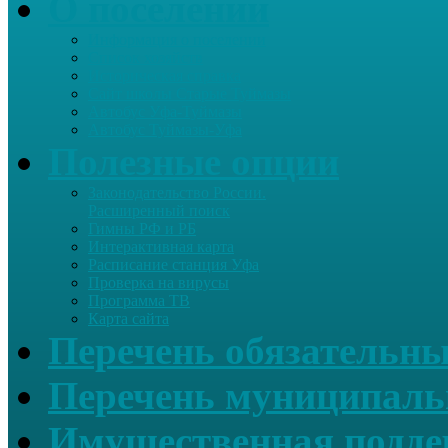
О поселении
Информация о поселении
Список хозяйств
Историческая справка
Сайт школы Старые Туймазы
Автобус Уфа-Туймазы
Автобус Туймазы-Уфа
Полезные опции
Законодательство России.
Расширенный поиск
Гимны РФ и РБ
Интерактивная карта
Расписание станция Уфа
Проверка на вирусы
Программа ТВ
Карта сайта
Перечень обязательны
Перечень муниципаль
Имущественная подде