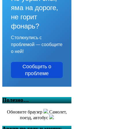
яма на дороге,
не горит
фонарь?
Столкнулись с
проблемой — сообщите
о ней!
Сообщить о
проблеме
Полезно…
Обновите браузер
Самолет,
поезд, автобус
Архив по году и месяцу