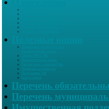
О поселении
Информация о поселении
Список хозяйств
Историческая справка
Сайт школы Старые Туймазы
Автобус Уфа-Туймазы
Автобус Туймазы-Уфа
Полезные опции
Законодательство России.
Расширенный поиск
Гимны РФ и РБ
Интерактивная карта
Расписание станция Уфа
Проверка на вирусы
Программа ТВ
Карта сайта
Перечень обязательны
Перечень муниципаль
Имущественная подде