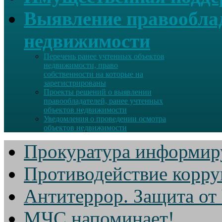
Выявление правооблад
недвижимости
Перечень ранее учтенных объектов
недвижимости, право
собственности на которые на
зарегистрированы
Проекты решений о выявлении
правообладателей, ранее учтенных
объектов недвижимости
Уведомления о проведении осмотра
объектов недвижимости
Прокуратура информир
Противодействие корр
Антитеррор. Защита от
МЧС напоминает!