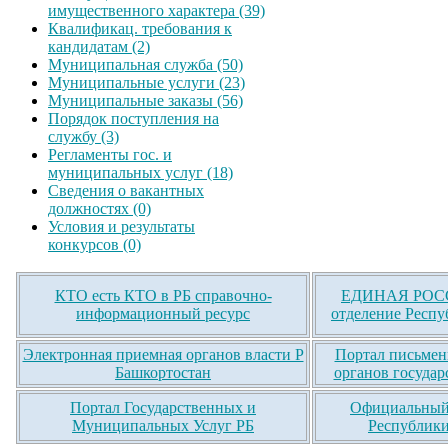
имущественного характера (39)
Квалификац. требования к
кандидатам (2)
Муниципальная служба (50)
Муниципальные услуги (23)
Муниципальные заказы (56)
Порядок поступления на
службу (3)
Регламенты гос. и
муниципальных услуг (18)
Сведения о вакантных
должностях (0)
Условия и результаты
конкурсов (0)
КТО есть КТО в РБ справочно-
ЕДИНАЯ РОСС
информационный ресурс
отделение Респу
Электронная приемная органов власти Р
Портал письмен
Башкортостан
органов государ
Портал Государственных и
Официальный 
Муниципальных Услуг РБ
Республики