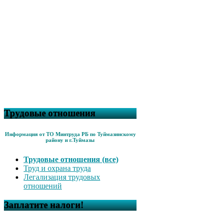
Трудовые отношения
Информация от ТО Минтруда РБ по Туймазинскому
району и г.Туймазы
Трудовые отношения (все)
Труд и охрана труда
Легализация трудовых
отношений
Заплатите налоги!