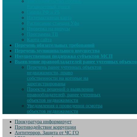
Законодательство России.
Расширенный поиск
Гимны РФ и РБ
Интерактивная карта
Расписание станция Уфа
Проверка на вирусы
Программа ТВ
Карта сайта
Перечень обязательных требований
Перечень муниципального имущества
Имущественная поддержка субъектов МСП
Выявление правообладателей ранее учтенных объект
Перечень ранее учтенных объектов
недвижимости, право
собственности на которые на
зарегистрированы
Проекты решений о выявлении
правообладателей, ранее учтенных
объектов недвижимости
Уведомления о проведении осмотра
объектов недвижимости
Прокуратура информирует
Противодействие коррупции
Антитеррор. Защита от ЧС ГО