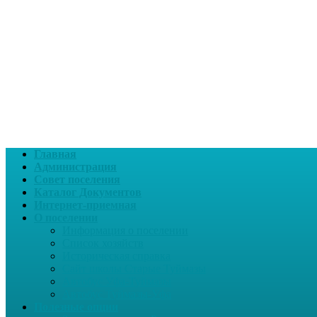
Главная
Администрация
Совет поселения
Каталог Документов
Интернет-приемная
О поселении
Информация о поселении
Список хозяйств
Историческая справка
Сайт школы Старые Туймазы
Автобус Уфа-Туймазы
Автобус Туймазы-Уфа
Полезные опции