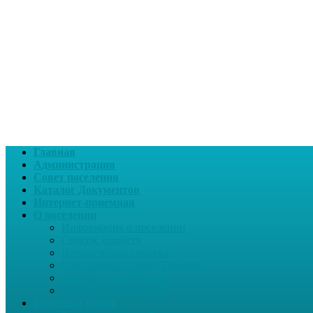
Главная
Администрация
Совет поселения
Каталог Документов
Интернет-приемная
О поселении
Информация о поселении
Список хозяйств
Историческая справка
Сайт школы Старые Туймазы
Автобус Уфа-Туймазы
Автобус Туймазы-Уфа
Полезные опции