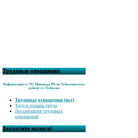
Трудовые отношения
Информация от ТО Минтруда РБ по Туймазинскому
району и г.Туймазы
Трудовые отношения (все)
Труд и охрана труда
Легализация трудовых
отношений
Заплатите налоги!