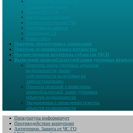
Законодательство России.
Расширенный поиск
Гимны РФ и РБ
Интерактивная карта
Расписание станция Уфа
Проверка на вирусы
Программа ТВ
Карта сайта
Перечень обязательных требований
Перечень муниципального имущества
Имущественная поддержка субъектов МСП
Выявление правообладателей ранее учтенных объект
Перечень ранее учтенных объектов
недвижимости, право
собственности на которые на
зарегистрированы
Проекты решений о выявлении
правообладателей, ранее учтенных
объектов недвижимости
Уведомления о проведении осмотра
объектов недвижимости
Прокуратура информирует
Противодействие коррупции
Антитеррор. Защита от ЧС ГО