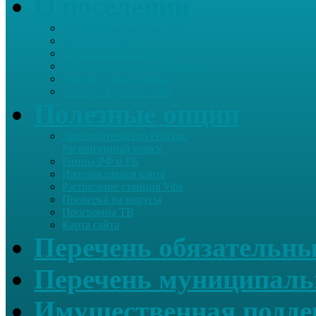
О поселении
Информация о поселении
Список хозяйств
Историческая справка
Сайт школы Старые Туймазы
Автобус Уфа-Туймазы
Автобус Туймазы-Уфа
Полезные опции
Законодательство России.
Расширенный поиск
Гимны РФ и РБ
Интерактивная карта
Расписание станция Уфа
Проверка на вирусы
Программа ТВ
Карта сайта
Перечень обязательны
Перечень муниципаль
Имущественная подде