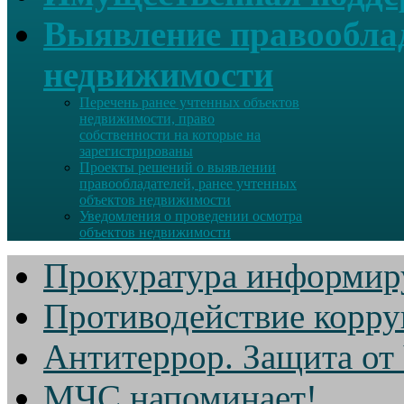
Выявление правооблад
недвижимости
Перечень ранее учтенных объектов
недвижимости, право
собственности на которые на
зарегистрированы
Проекты решений о выявлении
правообладателей, ранее учтенных
объектов недвижимости
Уведомления о проведении осмотра
объектов недвижимости
Прокуратура информир
Противодействие корр
Антитеррор. Защита от
МЧС напоминает!