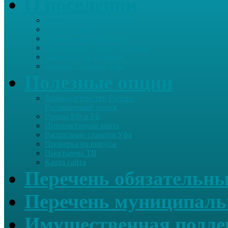
О поселении
Информация о поселении
Список хозяйств
Историческая справка
Сайт школы Старые Туймазы
Автобус Уфа-Туймазы
Автобус Туймазы-Уфа
Полезные опции
Законодательство России.
Расширенный поиск
Гимны РФ и РБ
Интерактивная карта
Расписание станция Уфа
Проверка на вирусы
Программа ТВ
Карта сайта
Перечень обязательны
Перечень муниципаль
Имущественная подде