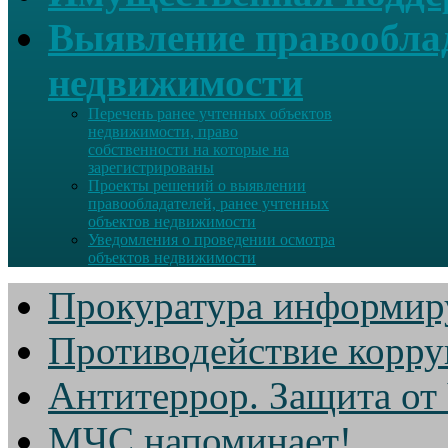
Выявление правооблад
недвижимости
Перечень ранее учтенных объектов
недвижимости, право
собственности на которые на
зарегистрированы
Проекты решений о выявлении
правообладателей, ранее учтенных
объектов недвижимости
Уведомления о проведении осмотра
объектов недвижимости
Прокуратура информир
Противодействие корр
Антитеррор. Защита от
МЧС напоминает!