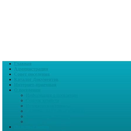
Главная
Администрация
Совет поселения
Каталог Документов
Интернет-приемная
О поселении
Информация о поселении
Список хозяйств
Историческая справка
Сайт школы Старые Туймазы
Автобус Уфа-Туймазы
Автобус Туймазы-Уфа
Полезные опции