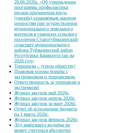
26.06.2026г. «Об утверждении
программы профилактики
рисков причинения вреда
(ущерба) охраняемым законом
ценностям при осуществлении
муниципального земельного
контроля в границах сельского
поселения Старотуймазинский
сельсовет муниципального
района Туймазинский район
Республики Башкортостан на
2026 год»
Терроризм – угроза обществу!
Правовая основа борьбы с
экстремизмом и терроризмом.
Ответственность за терроризм и
экстремизм!
Журнал закупок май 2026г.
Журнал закупок апрель 2026г.
Журнал закупок за март 2026г.
Отчет об исполнении бюджета
на 1 марта 2026г.
Журнал закупок февраль 2026г.
Лёд замёрзшего водоёма не
может считаться абсолютно