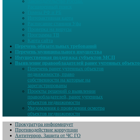
Законодательство России.
Расширенный поиск
Гимны РФ и РБ
Интерактивная карта
Расписание станция Уфа
Проверка на вирусы
Программа ТВ
Карта сайта
Перечень обязательных требований
Перечень муниципального имущества
Имущественная поддержка субъектов МСП
Выявление правообладателей ранее учтенных объект
Перечень ранее учтенных объектов
недвижимости, право
собственности на которые на
зарегистрированы
Проекты решений о выявлении
правообладателей, ранее учтенных
объектов недвижимости
Уведомления о проведении осмотра
объектов недвижимости
Прокуратура информирует
Противодействие коррупции
Антитеррор. Защита от ЧС ГО