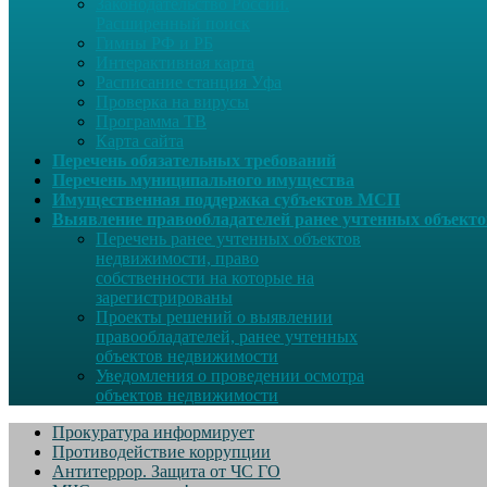
Законодательство России.
Расширенный поиск
Гимны РФ и РБ
Интерактивная карта
Расписание станция Уфа
Проверка на вирусы
Программа ТВ
Карта сайта
Перечень обязательных требований
Перечень муниципального имущества
Имущественная поддержка субъектов МСП
Выявление правообладателей ранее учтенных объект
Перечень ранее учтенных объектов
недвижимости, право
собственности на которые на
зарегистрированы
Проекты решений о выявлении
правообладателей, ранее учтенных
объектов недвижимости
Уведомления о проведении осмотра
объектов недвижимости
Прокуратура информирует
Противодействие коррупции
Антитеррор. Защита от ЧС ГО