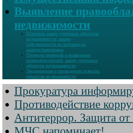
Выявление правооблад
недвижимости
Перечень ранее учтенных объектов
недвижимости, право
собственности на которые на
зарегистрированы
Проекты решений о выявлении
правообладателей, ранее учтенных
объектов недвижимости
Уведомления о проведении осмотра
объектов недвижимости
Прокуратура информир
Противодействие корр
Антитеррор. Защита от
МЧС напоминает!