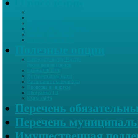
О поселении
Информация о поселении
Список хозяйств
Историческая справка
Сайт школы Старые Туймазы
Автобус Уфа-Туймазы
Автобус Туймазы-Уфа
Полезные опции
Законодательство России.
Расширенный поиск
Гимны РФ и РБ
Интерактивная карта
Расписание станция Уфа
Проверка на вирусы
Программа ТВ
Карта сайта
Перечень обязательны
Перечень муниципаль
Имущественная подде