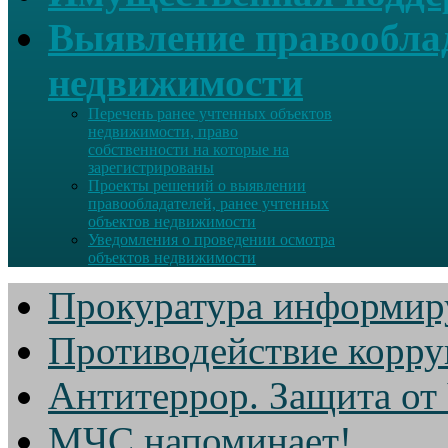
Выявление правооблад
недвижимости
Перечень ранее учтенных объектов
недвижимости, право
собственности на которые на
зарегистрированы
Проекты решений о выявлении
правообладателей, ранее учтенных
объектов недвижимости
Уведомления о проведении осмотра
объектов недвижимости
Прокуратура информир
Противодействие корр
Антитеррор. Защита от
МЧС напоминает!