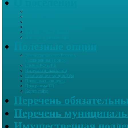
О поселении
Информация о поселении
Список хозяйств
Историческая справка
Сайт школы Старые Туймазы
Автобус Уфа-Туймазы
Автобус Туймазы-Уфа
Полезные опции
Законодательство России.
Расширенный поиск
Гимны РФ и РБ
Интерактивная карта
Расписание станция Уфа
Проверка на вирусы
Программа ТВ
Карта сайта
Перечень обязательны
Перечень муниципаль
Имущественная подде