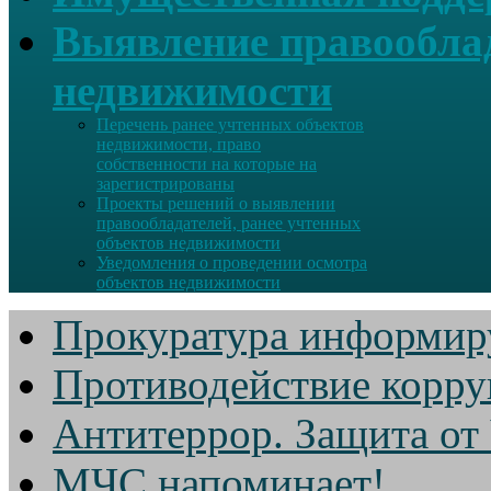
Выявление правооблад
недвижимости
Перечень ранее учтенных объектов
недвижимости, право
собственности на которые на
зарегистрированы
Проекты решений о выявлении
правообладателей, ранее учтенных
объектов недвижимости
Уведомления о проведении осмотра
объектов недвижимости
Прокуратура информир
Противодействие корр
Антитеррор. Защита от
МЧС напоминает!