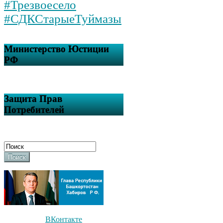
#Трезвоесело
#СДКСтарыеТуймазы
Министерство Юстиции
РФ
Защита Прав
Потребителей
Поиск
ВКонтакте