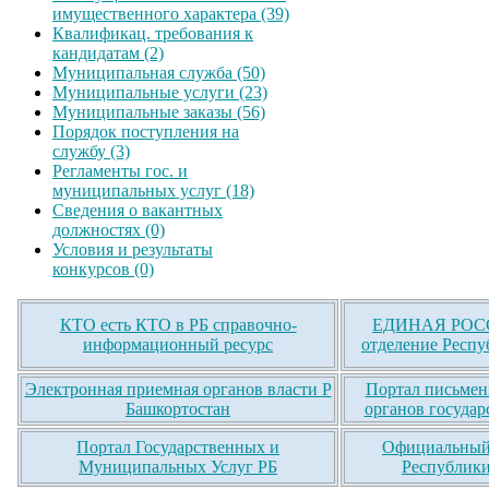
имущественного характера (39)
Квалификац. требования к
кандидатам (2)
Муниципальная служба (50)
Муниципальные услуги (23)
Муниципальные заказы (56)
Порядок поступления на
службу (3)
Регламенты гос. и
муниципальных услуг (18)
Сведения о вакантных
должностях (0)
Условия и результаты
конкурсов (0)
КТО есть КТО в РБ справочно-
ЕДИНАЯ РОСС
информационный ресурс
отделение Респу
Электронная приемная органов власти Р
Портал письмен
Башкортостан
органов государ
Портал Государственных и
Официальный 
Муниципальных Услуг РБ
Республики