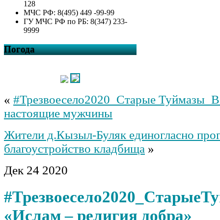
128
МЧС РФ: 8(495) 449 -99-99
ГУ МЧС РФ по РБ: 8(347) 233-
9999
Погода
«
#Трезвоесело2020_Старые Туймазы_В 
настоящие мужчины
Жители д.Кызыл-Буляк единогласно прог
благоустройство кладбища
»
Дек
24
2020
#Трезвоесело2020_СтарыеТ
«Ислам – религия добра»