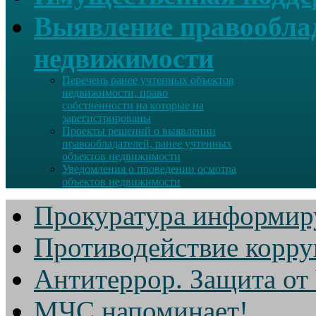
Выявление правооблад
недвижимости
Перечень ранее учтенных объектов
недвижимости, право
собственности на которые на
зарегистрированы
Проекты решений о выявлении
правообладателей, ранее учтенных
объектов недвижимости
Уведомления о проведении осмотра
объектов недвижимости
Прокуратура информир
Противодействие корр
Антитеррор. Защита от
МЧС напоминает!