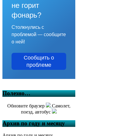
не горит
фонарь?
Столкнулись с
проблемой — сообщите
о ней!
Сообщить о
проблеме
Полезно…
Обновите браузер
Самолет,
поезд, автобус
Архив по году и месяцу
Архив по году и месяцу