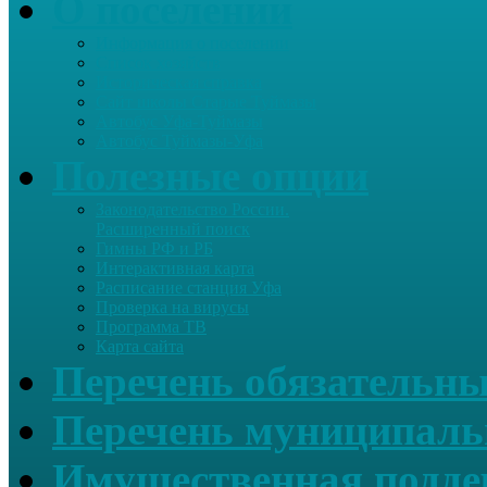
О поселении
Информация о поселении
Список хозяйств
Историческая справка
Сайт школы Старые Туймазы
Автобус Уфа-Туймазы
Автобус Туймазы-Уфа
Полезные опции
Законодательство России.
Расширенный поиск
Гимны РФ и РБ
Интерактивная карта
Расписание станция Уфа
Проверка на вирусы
Программа ТВ
Карта сайта
Перечень обязательны
Перечень муниципаль
Имущественная подде