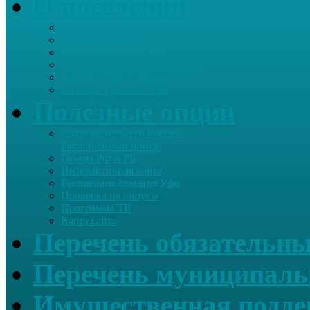
О поселении
Информация о поселении
Список хозяйств
Историческая справка
Сайт школы Старые Туймазы
Автобус Уфа-Туймазы
Автобус Туймазы-Уфа
Полезные опции
Законодательство России.
Расширенный поиск
Гимны РФ и РБ
Интерактивная карта
Расписание станция Уфа
Проверка на вирусы
Программа ТВ
Карта сайта
Перечень обязательны
Перечень муниципаль
Имущественная подде