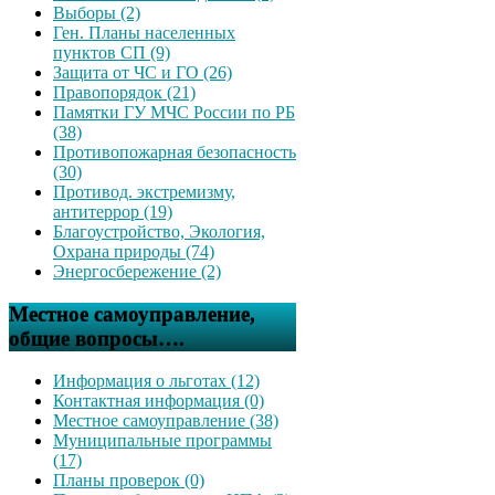
Выборы (2)
Ген. Планы населенных
пунктов СП (9)
Защита от ЧС и ГО (26)
Правопорядок (21)
Памятки ГУ МЧС России по РБ
(38)
Противопожарная безопасность
(30)
Противод. экстремизму,
антитеррор (19)
Благоустройство, Экология,
Охрана природы (74)
Энергосбережение (2)
Местное самоуправление,
общие вопросы….
Информация о льготах (12)
Контактная информация (0)
Местное самоуправление (38)
Муниципальные программы
(17)
Планы проверок (0)