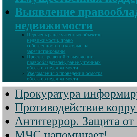
Выявление правооблад
недвижимости
Перечень ранее учтенных объектов
недвижимости, право
собственности на которые на
зарегистрированы
Проекты решений о выявлении
правообладателей, ранее учтенных
объектов недвижимости
Уведомления о проведении осмотра
объектов недвижимости
Прокуратура информир
Противодействие корр
Антитеррор. Защита от
МЧС напоминает!