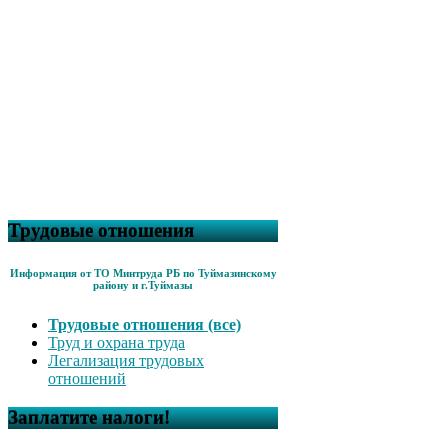
Трудовые отношения
Информация от ТО Минтруда РБ по Туймазинскому
району и г.Туймазы
Трудовые отношения (все)
Труд и охрана труда
Легализация трудовых
отношений
Заплатите налоги!