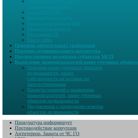
Законодательство России.
Расширенный поиск
Гимны РФ и РБ
Интерактивная карта
Расписание станция Уфа
Проверка на вирусы
Программа ТВ
Карта сайта
Перечень обязательных требований
Перечень муниципального имущества
Имущественная поддержка субъектов МСП
Выявление правообладателей ранее учтенных объект
Перечень ранее учтенных объектов
недвижимости, право
собственности на которые на
зарегистрированы
Проекты решений о выявлении
правообладателей, ранее учтенных
объектов недвижимости
Уведомления о проведении осмотра
объектов недвижимости
Прокуратура информирует
Противодействие коррупции
Антитеррор. Защита от ЧС ГО