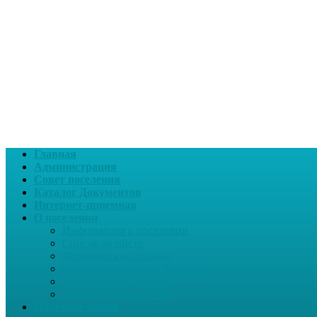
Главная
Администрация
Совет поселения
Каталог Документов
Интернет-приемная
О поселении
Информация о поселении
Список хозяйств
Историческая справка
Сайт школы Старые Туймазы
Автобус Уфа-Туймазы
Автобус Туймазы-Уфа
Полезные опции