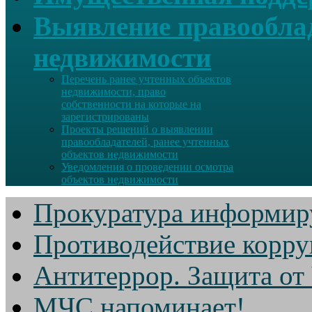
Выявление правооблад
недвижимости
Перечень ранее учтенных объектов
недвижимости, право
собственности на которые на
зарегистрированы
Проекты решений о выявлении
правообладателей, ранее учтенных
объектов недвижимости
Уведомления о проведении осмотра
объектов недвижимости
Прокуратура информир
Противодействие корр
Антитеррор. Защита от
МЧС напоминает!