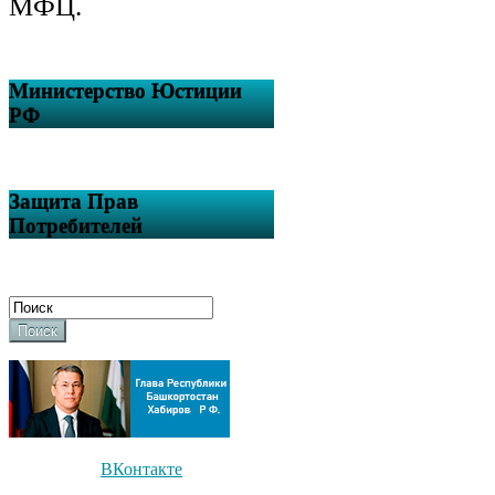
МФЦ.
Министерство Юстиции
РФ
Защита Прав
Потребителей
Поиск
ВКонтакте