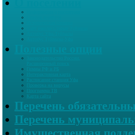
О поселении
Информация о поселении
Список хозяйств
Историческая справка
Сайт школы Старые Туймазы
Автобус Уфа-Туймазы
Автобус Туймазы-Уфа
Полезные опции
Законодательство России.
Расширенный поиск
Гимны РФ и РБ
Интерактивная карта
Расписание станция Уфа
Проверка на вирусы
Программа ТВ
Карта сайта
Перечень обязательны
Перечень муниципаль
Имущественная подде