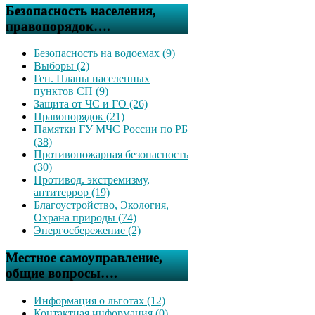
Безопасность населения,
правопорядок….
Безопасность на водоемах (9)
Выборы (2)
Ген. Планы населенных
пунктов СП (9)
Защита от ЧС и ГО (26)
Правопорядок (21)
Памятки ГУ МЧС России по РБ
(38)
Противопожарная безопасность
(30)
Противод. экстремизму,
антитеррор (19)
Благоустройство, Экология,
Охрана природы (74)
Энергосбережение (2)
Местное самоуправление,
общие вопросы….
Информация о льготах (12)
Контактная информация (0)