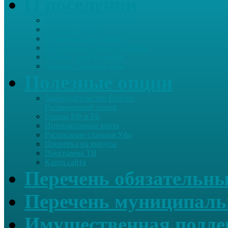
О поселении
Информация о поселении
Список хозяйств
Историческая справка
Сайт школы Старые Туймазы
Автобус Уфа-Туймазы
Автобус Туймазы-Уфа
Полезные опции
Законодательство России.
Расширенный поиск
Гимны РФ и РБ
Интерактивная карта
Расписание станция Уфа
Проверка на вирусы
Программа ТВ
Карта сайта
Перечень обязательны
Перечень муниципаль
Имущественная подде