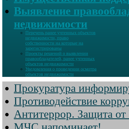
Выявление правооблад
недвижимости
Перечень ранее учтенных объектов
недвижимости, право
собственности на которые на
зарегистрированы
Проекты решений о выявлении
правообладателей, ранее учтенных
объектов недвижимости
Уведомления о проведении осмотра
объектов недвижимости
Прокуратура информир
Противодействие корр
Антитеррор. Защита от
МЧС напоминает!