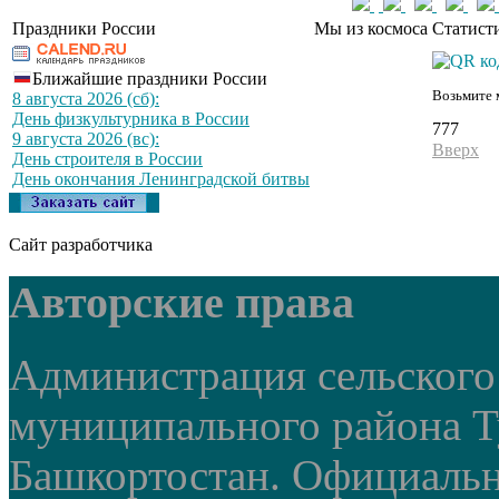
Праздники России
Мы из космоса
Статист
Ближайшие праздники России
Возьмите 
8 августа 2026 (сб):
День физкультурника в России
777
9 августа 2026 (вс):
Вверх
День строителя в России
День окончания Ленинградской битвы
Сайт разработчика
Авторские права
Администрация сельского
муниципального района Т
Башкортостан. Официальный