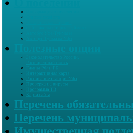
О поселении
Информация о поселении
Список хозяйств
Историческая справка
Сайт школы Старые Туймазы
Автобус Уфа-Туймазы
Автобус Туймазы-Уфа
Полезные опции
Законодательство России.
Расширенный поиск
Гимны РФ и РБ
Интерактивная карта
Расписание станция Уфа
Проверка на вирусы
Программа ТВ
Карта сайта
Перечень обязательны
Перечень муниципаль
Имущественная подде