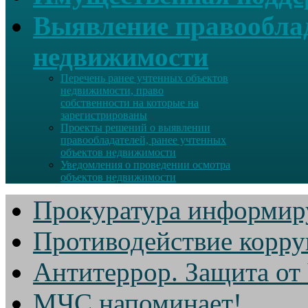
Выявление правооблад
недвижимости
Перечень ранее учтенных объектов
недвижимости, право
собственности на которые на
зарегистрированы
Проекты решений о выявлении
правообладателей, ранее учтенных
объектов недвижимости
Уведомления о проведении осмотра
объектов недвижимости
Прокуратура информир
Противодействие корр
Антитеррор. Защита от
МЧС напоминает!