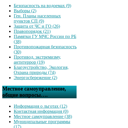
Безопасность на водоемах (9)
Выборы (2)
Ген. Планы населенных
пунктов СП (9)
Защита от ЧС и ГО (26)
Правопорядок (21)
Памятки ГУ МЧС России по РБ
(38)
Противопожарная безопасность
(30)
Противод. экстремизму,
антитеррор (19)
Благоустройство, Экология,
Охрана природы (74)
Энергосбережение (2)
Местное самоуправление,
общие вопросы….
Информация о льготах (12)
Контактная информация (0)
Местное самоуправление (38)
Муниципальные программы
(17)