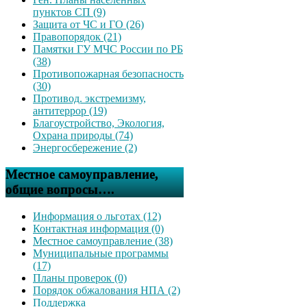
пунктов СП (9)
Защита от ЧС и ГО (26)
Правопорядок (21)
Памятки ГУ МЧС России по РБ
(38)
Противопожарная безопасность
(30)
Противод. экстремизму,
антитеррор (19)
Благоустройство, Экология,
Охрана природы (74)
Энергосбережение (2)
Местное самоуправление,
общие вопросы….
Информация о льготах (12)
Контактная информация (0)
Местное самоуправление (38)
Муниципальные программы
(17)
Планы проверок (0)
Порядок обжалования НПА (2)
Поддержка