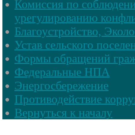
Комиссия по соблюдени
урегулированию конфли
Благоустройство, Экол
Устав сельского поселе
Формы обращений гра
Федеральные НПА
Энергосбережение
Противодействие корруп
Вернуться к началу