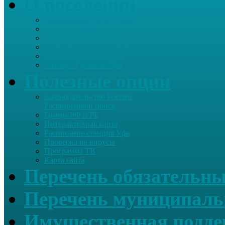
О поселении
Информация о поселении
Список хозяйств
Историческая справка
Сайт школы Старые Туймазы
Автобус Уфа-Туймазы
Автобус Туймазы-Уфа
Полезные опции
Законодательство России.
Расширенный поиск
Гимны РФ и РБ
Интерактивная карта
Расписание станция Уфа
Проверка на вирусы
Программа ТВ
Карта сайта
Перечень обязательны
Перечень муниципаль
Имущественная подде