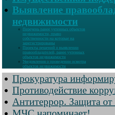
Выявление правооблад
недвижимости
Перечень ранее учтенных объектов
недвижимости, право
собственности на которые на
зарегистрированы
Проекты решений о выявлении
правообладателей, ранее учтенных
объектов недвижимости
Уведомления о проведении осмотра
объектов недвижимости
Прокуратура информир
Противодействие корр
Антитеррор. Защита от
МЧС напоминает!