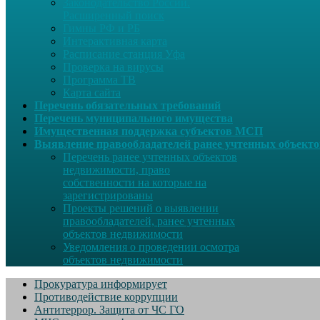
Законодательство России.
Расширенный поиск
Гимны РФ и РБ
Интерактивная карта
Расписание станция Уфа
Проверка на вирусы
Программа ТВ
Карта сайта
Перечень обязательных требований
Перечень муниципального имущества
Имущественная поддержка субъектов МСП
Выявление правообладателей ранее учтенных объект
Перечень ранее учтенных объектов
недвижимости, право
собственности на которые на
зарегистрированы
Проекты решений о выявлении
правообладателей, ранее учтенных
объектов недвижимости
Уведомления о проведении осмотра
объектов недвижимости
Прокуратура информирует
Противодействие коррупции
Антитеррор. Защита от ЧС ГО