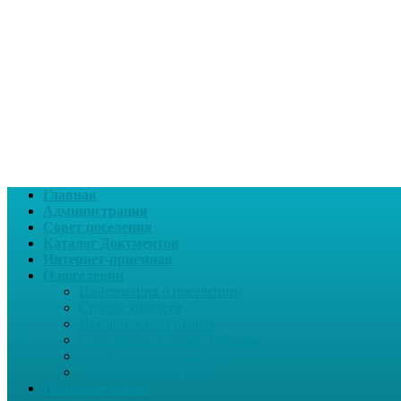
Главная
Администрация
Совет поселения
Каталог Документов
Интернет-приемная
О поселении
Информация о поселении
Список хозяйств
Историческая справка
Сайт школы Старые Туймазы
Автобус Уфа-Туймазы
Автобус Туймазы-Уфа
Полезные опции