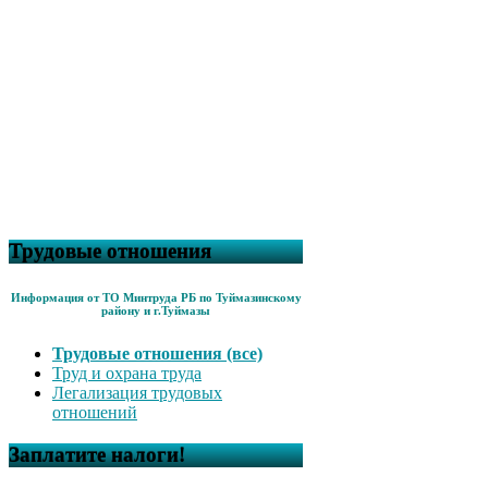
Трудовые отношения
Информация от ТО Минтруда РБ по Туймазинскому
району и г.Туймазы
Трудовые отношения (все)
Труд и охрана труда
Легализация трудовых
отношений
Заплатите налоги!